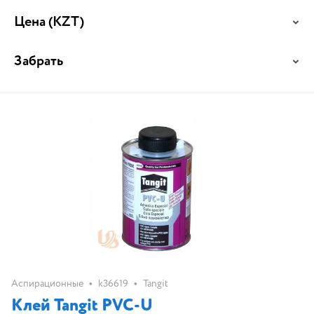
Цена
(KZT)
Забрать
•
•
Аспирационные
k36619
Tangit
Клей Tangit PVC-U