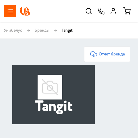
Унибелус
Бренды
Tangit
Отчет бренда
Tangit