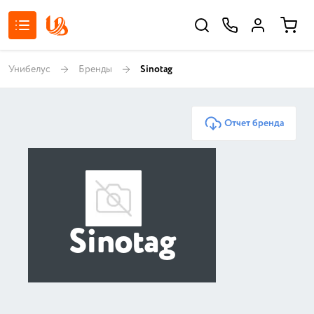
Унибелус
Бренды
Sinotag
Отчет бренда
Sinotag