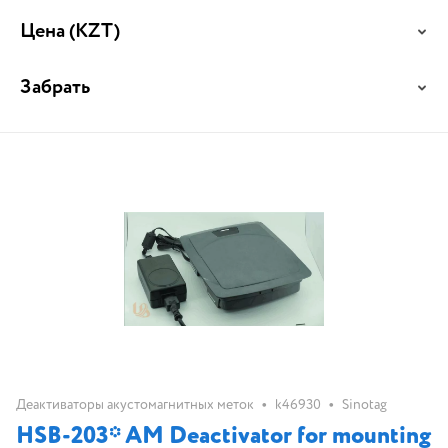
Цена
(KZT)
Забрать
•
•
Деактиваторы акустомагнитных меток
k46930
Sinotag
HSB-203* AM Deactivator for mounting