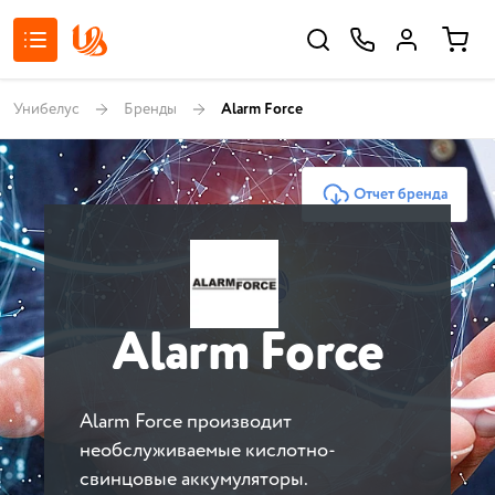
Унибелус
Бренды
Alarm Force
Отчет бренда
Alarm Force
Alarm Force производит
необслуживаемые кислотно-
свинцовые аккумуляторы.