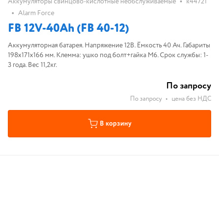
•
Аккумуляторы свинцово-кислотные необслуживаемые
k44721
•
Alarm Force
FB 12V-40Ah (FB 40-12)
Аккумуляторная батарея. Напряжение 12В. Ёмкость 40 Ач. Габариты
198х171х166 мм. Клемма: ушко под болт+гайка M6. Срок службы: 1-
3 года. Вес 11,2кг.
По запросу
По запросу
•
цена без НДС
В корзину