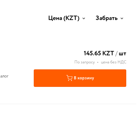
Цена
(KZT)
Забрать
145.65 KZT
/
шт
По запросу
•
цена без НДС
алог
В корзину