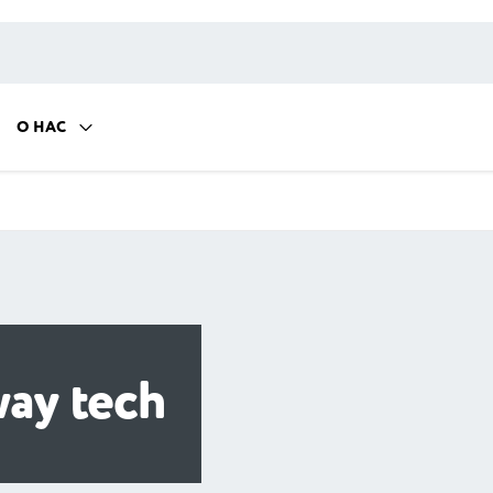
О НАС
ay tech