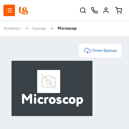
Унибелус
Бренды
Microscop
Отчет бренда
Microscop