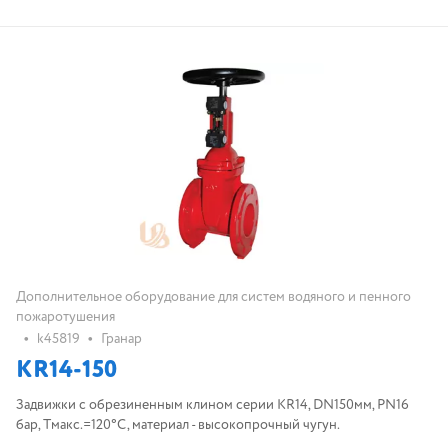
Дополнительное оборудование для систем водяного и пенного
пожаротушения
•
•
k45819
Гранар
KR14-150
Задвижки с обрезиненным клином серии KR14, DN150мм, PN16
бар, Tмакс.=120°С, материал - высокопрочный чугун.