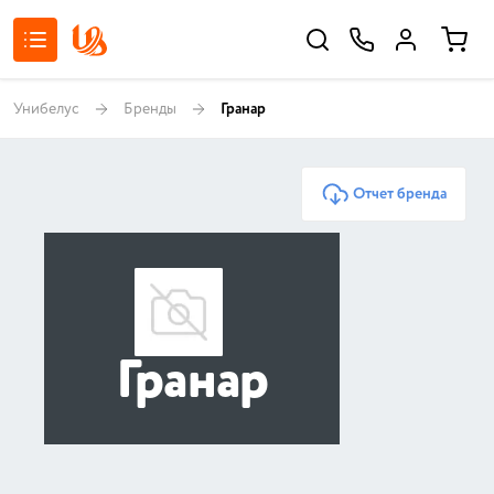
Унибелус
Бренды
Гранар
Отчет бренда
Гранар