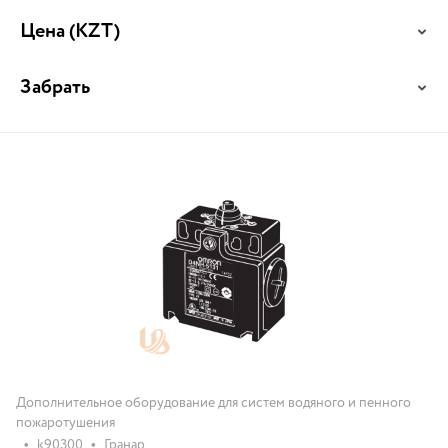
Цена
(KZT)
Забрать
Дополнительное оборудование для систем водяного и пенного
пожаротушения
•
•
k90300
Гранар