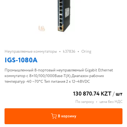
•
•
Неуправляемые коммутаторы
k37836
Oring
IGS-1080A
Промышленный 8-портовый неуправляемый Gigabit Ethernet
коммутатор с 8×10/100/1000Base-T(X) Диапазон рабочих
температур -40 ~70°C Тип питания 2 x 12~48VDC
130 870.74 KZT
/
шт
По запросу
•
цена без НДС
В корзину