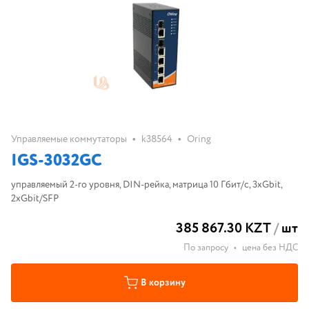
•
•
Управляемые коммутаторы
k38564
Oring
IGS-3032GC
управляемый 2-го уровня, DIN-рейка, матрица 10 Гбит/с, 3xGbit,
2xGbit/SFP
385 867.30 KZT
/
шт
По запросу
•
цена без НДС
В корзину