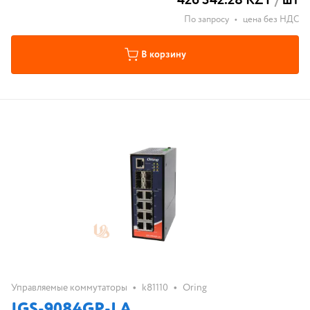
426 342.28 KZT
/
шт
По запросу
•
цена без НДС
В корзину
•
•
Управляемые коммутаторы
k81110
Oring
IGS-9084GP-LA