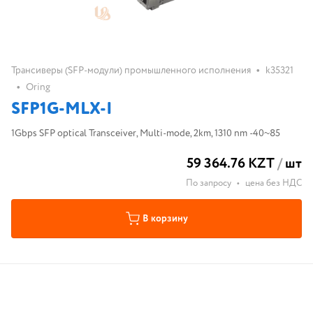
•
Трансиверы (SFP-модули) промышленного исполнения
k35321
•
Oring
SFP1G-MLX-I
1Gbps SFP optical Transceiver, Multi-mode, 2km, 1310 nm -40~85
59 364.76 KZT
/
шт
По запросу
•
цена без НДС
В корзину