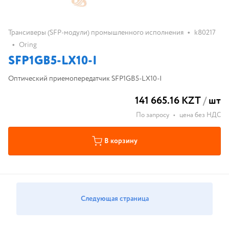
•
Трансиверы (SFP-модули) промышленного исполнения
k80217
•
Oring
SFP1GB5-LX10-I
Оптический приемопередатчик SFP1GB5-LX10-I
141 665.16 KZT
/
шт
По запросу
•
цена без НДС
В корзину
Следующая страница