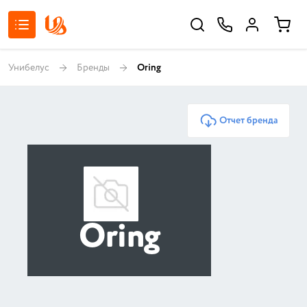
Унибелус
Бренды
Oring
Отчет бренда
Oring