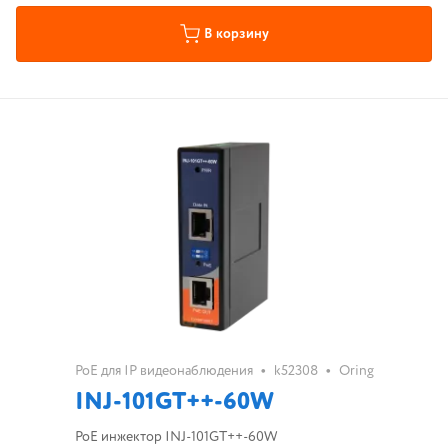
В корзину
•
•
PoE для IP видеонаблюдения
k52308
Oring
INJ-101GT++-60W
PoE инжектор INJ-101GT++-60W