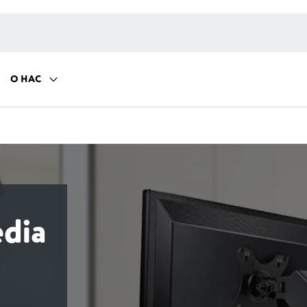
О НАС
dia