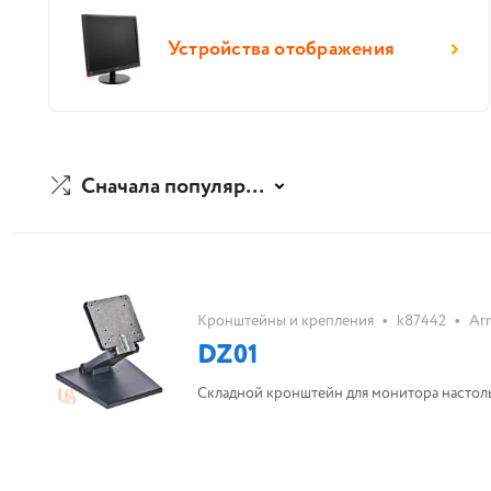
Устройства отображения
Сначала популярные
•
•
Кронштейны и крепления
k87442
Ar
DZ01
Складной кронштейн для монитора настол