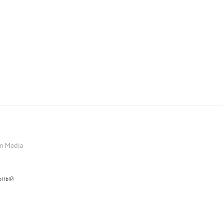
m Media
ьный