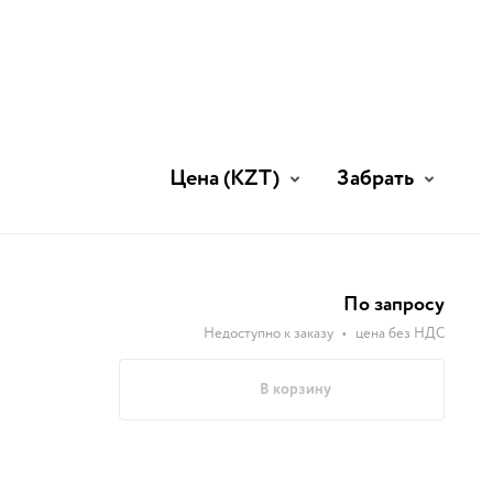
Цена
(KZT)
Забрать
По запросу
Недоступно к заказу
•
цена без НДС
В корзину