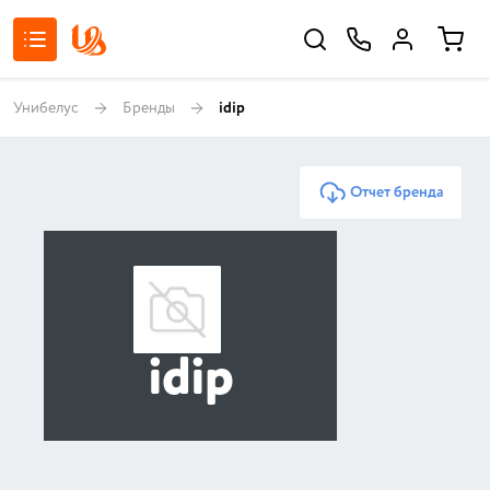
Унибелус
Бренды
idip
Отчет бренда
idip