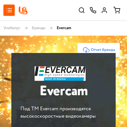
Унибелус
Бренды
Evercam
Отчет бренда
Evercam
Под ТМ Evercam производятся
высокоскоростные видеокамеры