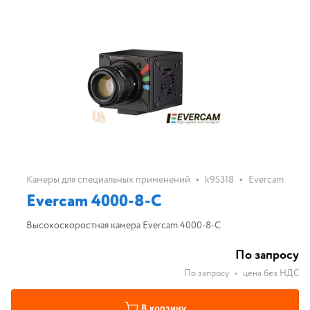
•
•
Камеры для специальных применений
k95318
Evercam
Evercam 4000-8-С
Высокоскоростная камера Evercam 4000-8-С
По запросу
По запросу
•
цена без НДС
В корзину