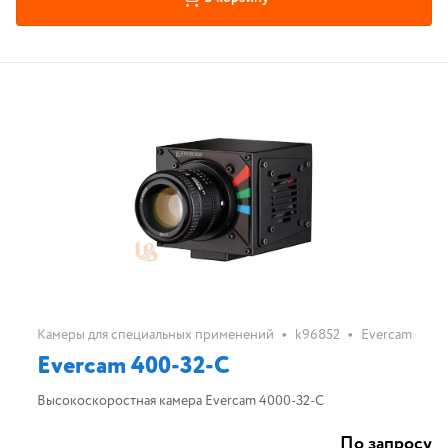
•
•
Камеры для специальных применений
k96852
Evercam
Evercam 400-32-C
Высокоскоростная камера Evercam 4000-32-C
По запросу