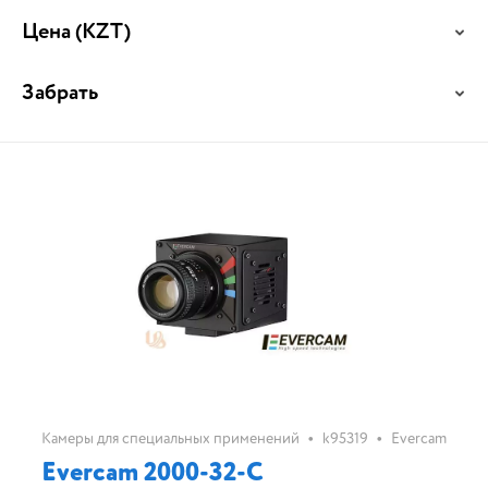
Цена
(KZT)
Забрать
•
•
Камеры для специальных применений
k95319
Evercam
Evercam 2000-32-С