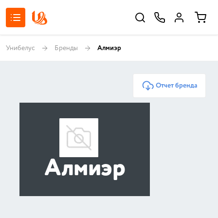
Унибелус
Бренды
Алмиэр
Отчет бренда
Алмиэр