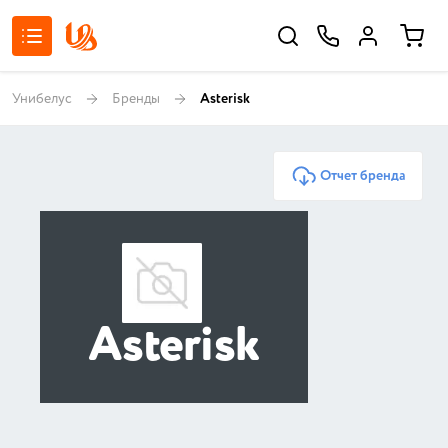
Унибелус
Бренды
Asterisk
Отчет бренда
Asterisk