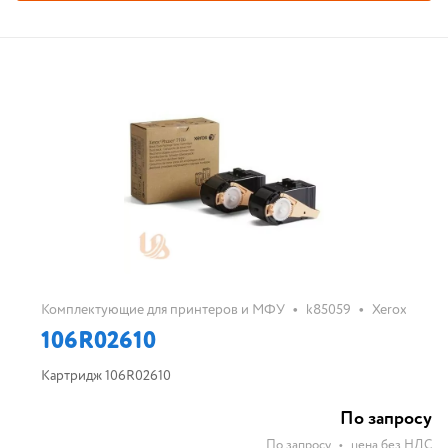
•
•
Комплектующие для принтеров и МФУ
k85059
Xerox
106R02610
Картридж 106R02610
По запросу
По запросу
•
цена без НДС