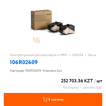
•
•
Комплектующие для принтеров и МФУ
k85058
Xerox
106R02609
Картридж 106R02609. Упаковка 2шт.
252 703.36 KZT
/
шт
По запросу
•
цена без НДС
В корзину