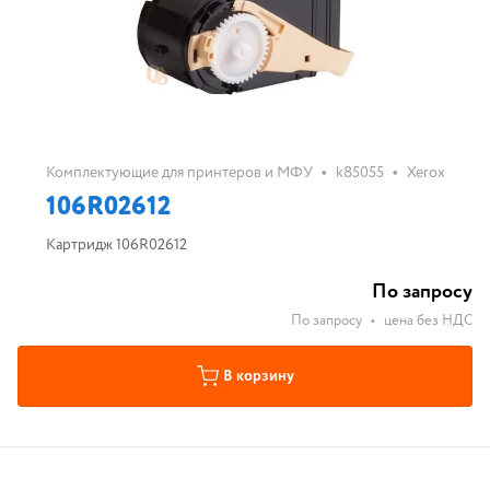
•
•
Комплектующие для принтеров и МФУ
k85055
Xerox
106R02612
Картридж 106R02612
По запросу
По запросу
•
цена без НДС
В корзину