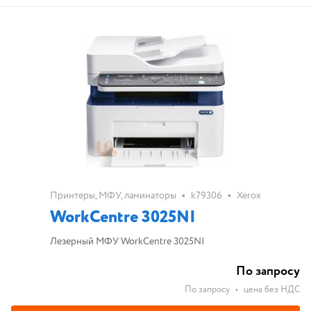
•
•
Принтеры, МФУ, ламинаторы
k79306
Xerox
WorkCentre 3025NI
Лезерный МФУ WorkCentre 3025NI
По запросу
По запросу
•
цена без НДС