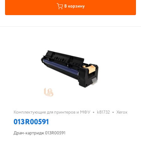
В корзину
•
•
Комплектующие для принтеров и МФУ
k81732
Xerox
013R00591
Драм-картридж 013R00591