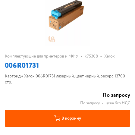
•
•
Комплектующие для принтеров и МФУ
k75308
Xerox
006R01731
Картридж Xerox 006R01731 лазерный, цвет черный, ресурс 13700
стр.
По запросу
По запросу
•
цена без НДС
В корзину