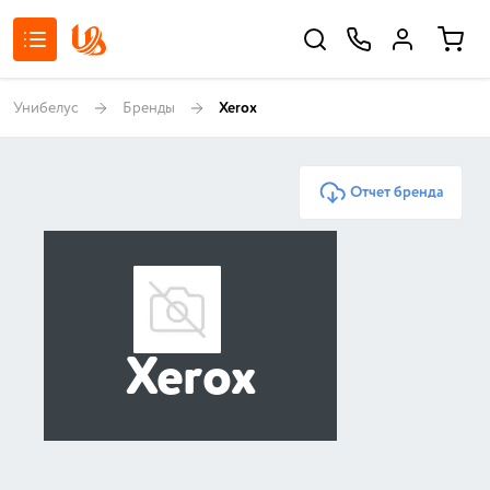
Унибелус
Бренды
Xerox
Отчет бренда
Xerox