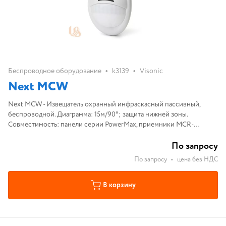
•
•
Беспроводное оборудование
k3139
Visonic
Next MCW
Next MCW - Извещатель охранный инфраскасный пассивный,
беспроводной. Диаграмма: 15м/90°; защита нижней зоны.
Совместимость: панели серии PowerMax, приемники MCR-
308/304. Диапазон рабочих температут -10С°...+49С°
По запросу
По запросу
•
цена без НДС
В корзину