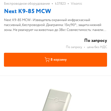
•
•
Беспроводное оборудование
k37823
Visonic
Next K9-85 MCW
Next K9-85 MCW - Извещатель охранный инфраскасный
пассивный, беспроводной. Диаграмма: 15м/90°; защита нижней
зоны. Не реагирует на животных до 38кг. Совместимость: панели
серии PowerMax, приемники MCR-308/304. Диапазон рабочих
температут -10С°...+49
По запросу
По запросу
•
цена без НДС
В корзину