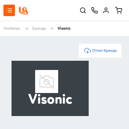
Унибелус
Бренды
Visonic
Отчет бренда
Visonic