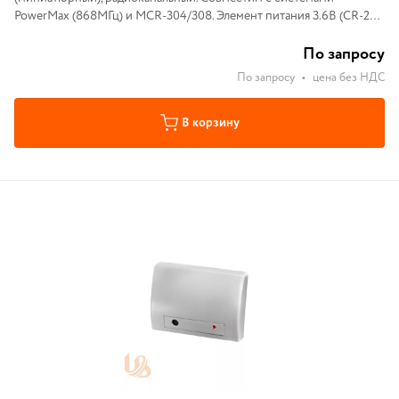
PowerMax (868МГц) и MCR-304/308. Элемент питания 3.6В (CR-22).
Диапазон рабочих температут 0С°...+49С°
По запросу
По запросу
•
цена без НДС
В корзину