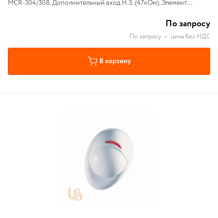
MCR-304/308. Дополнительный вход Н.З. (47кОм). Элемент
питания 3.6В (CR-123A). Диапазон рабочих температут 0С°...+49С°
По запросу
По запросу
•
цена без НДС
В корзину