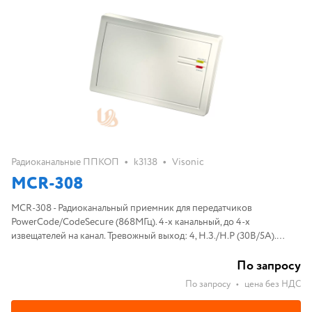
•
•
Радиоканальные ППКОП
k3138
Visonic
MCR-308
MCR-308 - Радиоканальный приемник для передатчиков
PowerCode/CodeSecure (868МГц). 4-х канальный, до 4-х
извещателей на канал. Тревожный выход: 4, Н.З./Н.Р (30В/5А).
Выход состояния: 4, тип ОК (100мА). Диапазон рабочих температут
0...+49С°
По запросу
По запросу
•
цена без НДС