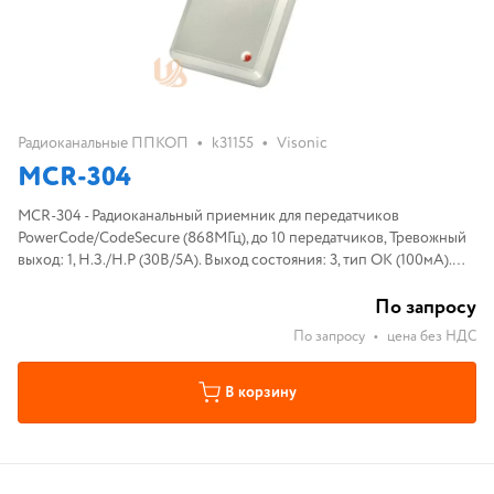
•
•
Радиоканальные ППКОП
k31155
Visonic
MCR-304
MCR-304 - Радиоканальный приемник для передатчиков
PowerCode/CodeSecure (868МГц), до 10 передатчиков, Тревожный
выход: 1, Н.З./Н.Р (30В/5А). Выход состояния: 3, тип ОК (100мА).
Диапазон рабочих температут 0...+49С°
По запросу
По запросу
•
цена без НДС
В корзину