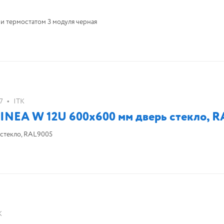
и термостатом 3 модуля черная
•
7
ITK
NEA W 12U 600x600 мм дверь стекло, R
стекло, RAL9005
K