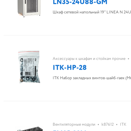
LN35-24U88-GM
Шкаф сетевой напольный 19" LINEA N 24U 
•
Аксессуары к шкафам и стойкам прочие
ITK-HP-28
ITK Набор закладных винтов-шайб-гаек (M6
•
•
Вентиляторные модули
k87612
ITK