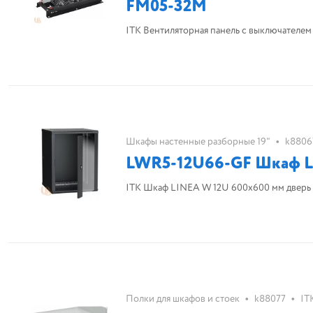
FM05-32M
ITK Вентиляторная панель с выключателем 
•
Шкафы настенные разборные 19"
k8806
LWR5-12U66-GF Шкаф LI
ITK Шкаф LINEA W 12U 600x600 мм дверь 
•
•
Полки для шкафов и стоек
k88077
IT