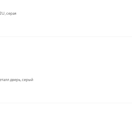
2U, серая
еталл дверь, серый