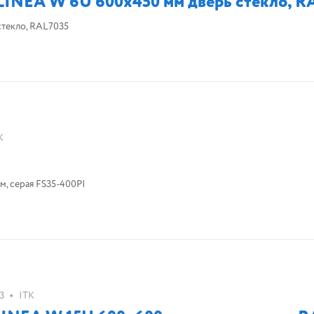
NEA W 6U 600x450 мм дверь стекло, R
текло, RAL7035
K
м, серая FS35-400PI
•
3
ITK