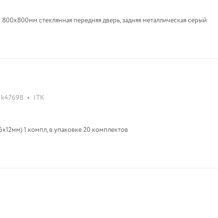
800х800мм стеклянная передняя дверь, задняя металлическая серый
•
k47698
ITK
x12мм) 1 компл, в упаковке 20 комплектов