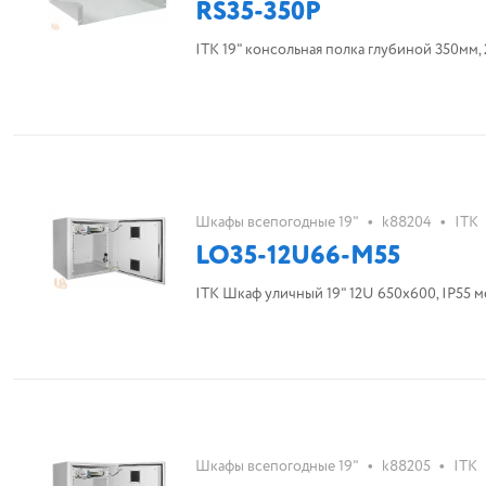
RS35-350P
ITK 19" консольная полка глубиной 350мм, 
•
•
Шкафы всепогодные 19"
k88204
ITK
LO35-12U66-M55
ITK Шкаф уличный 19" 12U 650x600, IP55 м
•
•
Шкафы всепогодные 19"
k88205
ITK