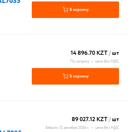
AL7035
В корзину
14 896.70 KZT
/
шт
По запросу
•
цена без НДС
В корзину
89 027.12 KZT
/
шт
Забрать 12 декабря 2026 г.
•
цена без НДС