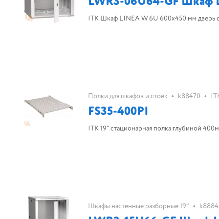
LWR3-06U64-GF Шкаф LI
ITK Шкаф LINEA W 6U 600x450 мм дверь с
•
•
Полки для шкафов и стоек
k88470
IT
FS35-400PI
ITK 19" стационарная полка глубиной 400м
•
Шкафы настенные разборные 19"
k8884