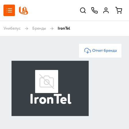
Унибелус
Бренды
IronTel
Отчет бренда
IronTel