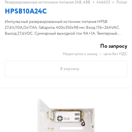
•
•
Резервированные источники питания 24В, 48В
k46603
Pulsar
HPSB10A24C
Импульсный резервированный источник питания HPSB
27,6V/10A/2x17Ah. Габариты 400x350x98 мм. Вход 176÷264VAC.
Выход 27,6VDC. Суммарный выходной ток 9A+1A. Темперный
контакт 1xNC. Установка АКБ 2x17Aч.
По запросу
Недоступно к заказу
•
цена без НДС
В корзину