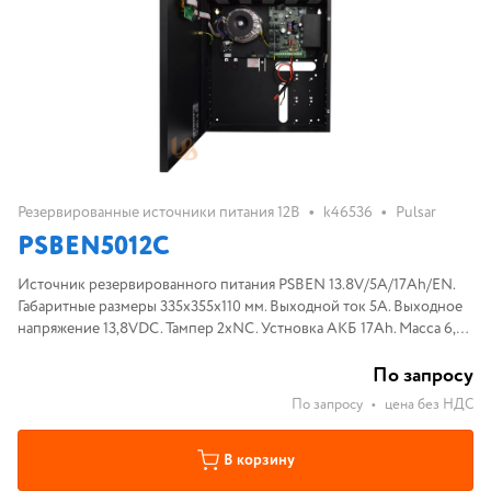
•
•
Резервированные источники питания 12В
k46536
Pulsar
PSBEN5012C
Источник резервированного питания PSBEN 13.8V/5A/17Ah/EN.
Габаритные размеры 335x355x110 мм. Выходной ток 5A. Выходное
напряжение 13,8VDC. Тампер 2xNC. Устновка АКБ 17Ah. Масса 6,0
кг. Серия Black Power.
По запросу
По запросу
•
цена без НДС
В корзину