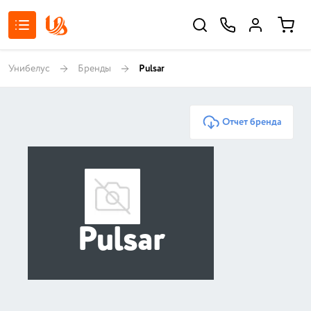
Унибелус
Бренды
Pulsar
Отчет бренда
Pulsar