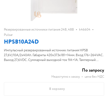
•
•
Резервированные источники питания 24В, 48В
k46604
Pulsar
HPSB10A24D
Импульсный резервированный источник питания HPSB
27,6V/10A/2x40Ah. Габариты 420x373x181+14мм. Вход 176÷264VAC.
Выход 27,6VDC. Суммарный выходной ток 9A+1A. Тамперный
контакт: 1xNC. Установка АКБ 2x40Aч.
По запросу
Недоступно к заказу
•
цена без НДС
В корзину