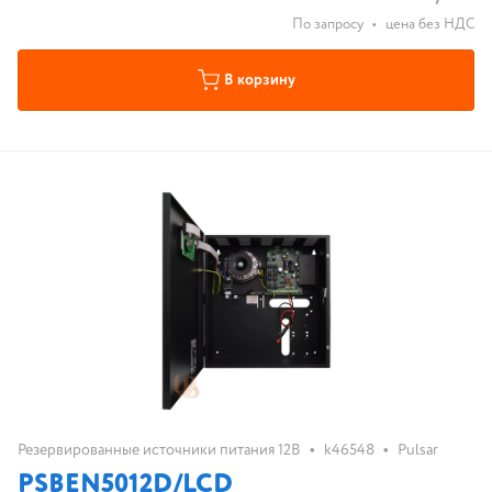
По запросу
•
цена без НДС
В корзину
•
•
Резервированные источники питания 12В
k46548
Pulsar
PSBEN5012D/LCD