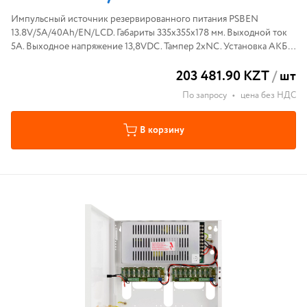
Импульсный источник резервированного питания PSBEN
13.8V/5A/40Ah/EN/LCD. Габариты 335x355x178 мм. Выходной ток
5A. Выходное напряжение 13,8VDC. Тампер 2xNC. Установка АКБ
40Ah. Масса 8,7 кг. Серия Black Power.
203 481.90 KZT
/
шт
По запросу
•
цена без НДС
В корзину