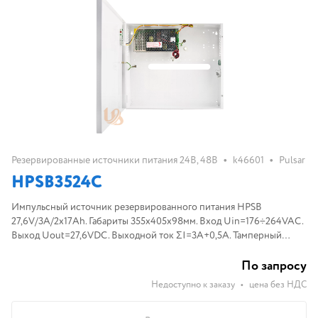
•
•
Резервированные источники питания 24В, 48В
k46601
Pulsar
HPSB3524C
Импульсный источник резервированного питания HPSB
27,6V/3A/2x17Ah. Габариты 355x405x98мм. Вход Uin=176÷264VAC.
Выход Uout=27,6VDC. Выходной ток ΣI=3A+0,5A. Тамперный
контакт: 1xNC. Установка АКБ 2x17Aч.
По запросу
Недоступно к заказу
•
цена без НДС