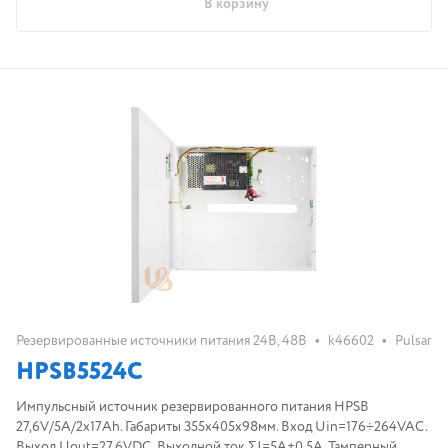
В корзину
•
•
Резервированные источники питания 24В, 48В
k46602
Pulsar
HPSB5524C
Импульсный источник резервированного питания HPSB
27,6V/5A/2x17Ah. Габариты 355x405x98мм. Вход Uin=176÷264VAC.
Выход Uout=27,6VDC. Выходной ток ΣI=5A+0,5A. Тамперный