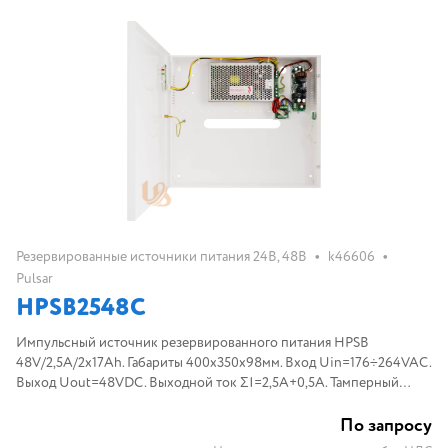
•
•
Резервированные источники питания 24В, 48В
k46606
Pulsar
HPSB2548C
Импульсный источник резервированного питания HPSB
48V/2,5A/2x17Ah. Габариты 400x350x98мм. Вход Uin=176÷264VAC.
Выход Uout=48VDC. Выходной ток ΣI=2,5A+0,5A. Тамперный
контакт 1xNC. Установка АКБ 2x17Aч.
По запросу