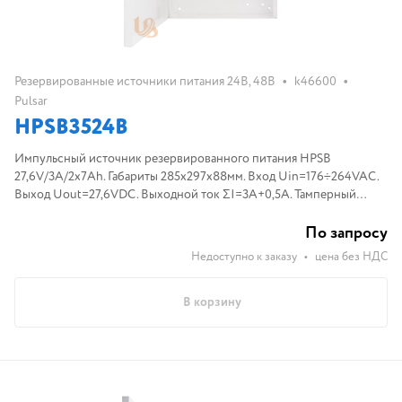
•
•
Резервированные источники питания 24В, 48В
k46600
Pulsar
HPSB3524B
Импульсный источник резервированного питания HPSB
27,6V/3A/2x7Ah. Габариты 285x297x88мм. Вход Uin=176÷264VAC.
Выход Uout=27,6VDC. Выходной ток ΣI=3A+0,5A. Тамперный
контакт: 1xNC. Установка АКБ 2x7Aч.
По запросу
Недоступно к заказу
•
цена без НДС
В корзину