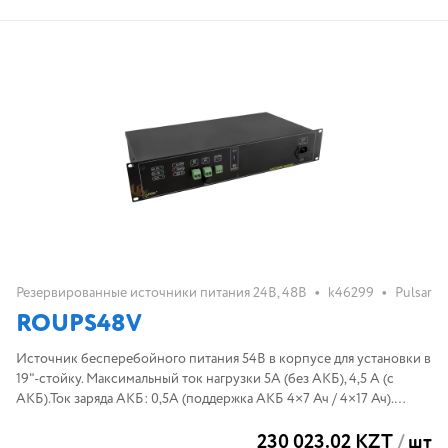
•
•
Резервированные источники питания 24В, 48В
k46299
Pulsar
ROUPS48V
Источник бесперебойного питания 54В в корпусе для установки в
19"-стойку. Максимальный ток нагрузки 5A (без АКБ), 4,5 А (с
АКБ).Ток заряда АКБ: 0,5A (поддержка АКБ 4×7 Ач / 4×17 Ач).
Высота установки в стойку 2U. Габариты: 482х88х262 мм
230 023.02 KZT
/
шт