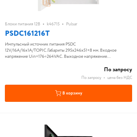
•
•
Блоки питания 12В
k46715
Pulsar
PSDC161216T
Импульсный источник питания PSDC
12V/16A/16x1A/TOPIC.Габариты 295x246x51+8 мм. Входное
напряжение Uin=176÷264VAC. Выходное напряжение
Uout=12,0÷15,0VDC. 16 выходов по 1A , суммарно 16A,.Масса 2,3 кг
По запросу
По запросу
•
цена без НДС
В корзину