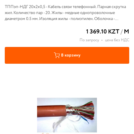
ТППэп-НДГ 20х2х0,5 - Кабель связи телефонный. Парная скрутка
жил. Количество пар - 20. Жилы - медные однопроволочные
диаметром 0.5 мм. Изоляция жилы - полиэтилен. Оболочка -
малодымный светостабильный полимер . Экран -
1 369.10 KZT
/
М
алюмополиэтиленовая лента.
По запросу
•
цена без НДС
В корзину