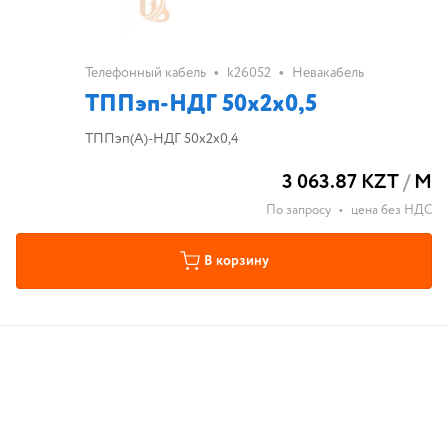
•
•
Телефонный кабель
k26052
Невакабель
ТППэп-НДГ 50х2х0,5
ТППэп(A)-НДГ 50х2х0,4
3 063.87 KZT
/
М
По запросу
•
цена без НДС
В корзину