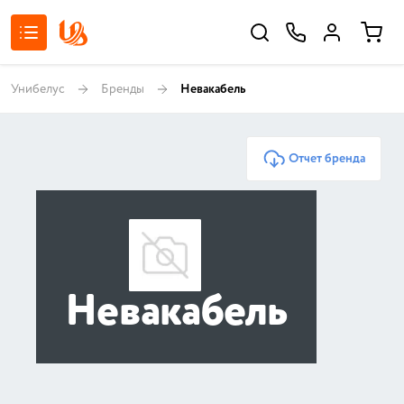
Унибелус
Бренды
Невакабель
Отчет бренда
Невакабель