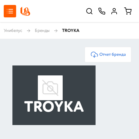
Унибелус
Бренды
TROYKA
Отчет бренда
TROYKA