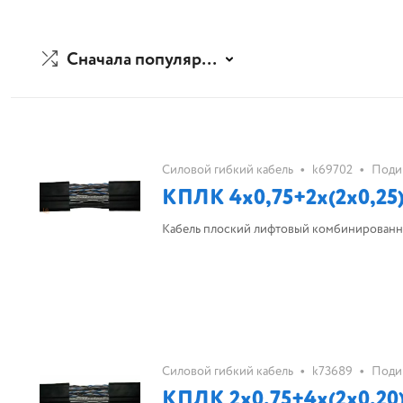
Сначала популярные
•
•
Силовой гибкий кабель
k69702
Поди
КПЛК 4х0,75+2х(2х0,25
Кабель плоский лифтовый комбинированн
•
•
Силовой гибкий кабель
k73689
Поди
КПЛК 2х0,75+4х(2х0,20