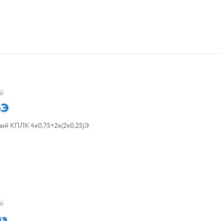
й
)Э
ый КПЛК 4х0,75+2х(2х0,25)Э
й
)э