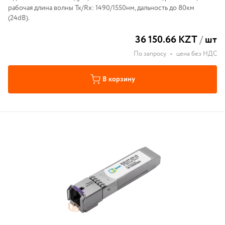
рабочая длина волны Tx/Rx: 1490/1550нм, дальность до 80км
(24dB).
36 150.66 KZT
/
шт
По запросу
•
цена без НДС
В корзину