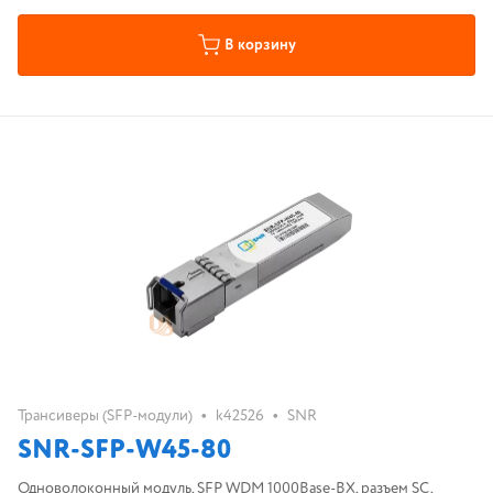
В корзину
•
•
Трансиверы (SFP-модули)
k42526
SNR
SNR-SFP-W45-80
Одноволоконный модуль, SFP WDM 1000Base-BX, разъем SC,