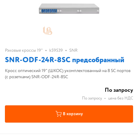
•
•
Рэковые кроссы 19"
k59539
SNR
SNR-ODF-24R-8SC предсобранный
Кросс оптический 19" (ШКОС) укомплектованный на 8 SC портов
(с розетками) SNR-ODF-24R-8SC
По запросу
По запросу
•
цена без НДС
В корзину