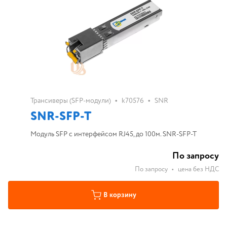
•
•
Трансиверы (SFP-модули)
k70576
SNR
SNR-SFP-T
Модуль SFP с интерфейсом RJ45, до 100м. SNR-SFP-T
По запросу
По запросу
•
цена без НДС
В корзину