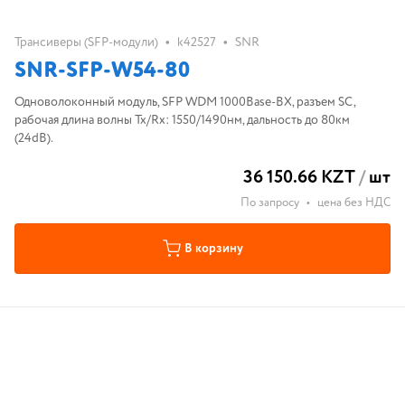
•
•
Трансиверы (SFP-модули)
k42527
SNR
SNR-SFP-W54-80
Одноволоконный модуль, SFP WDM 1000Base-BX, разъем SC,
рабочая длина волны Tx/Rx: 1550/1490нм, дальность до 80км
(24dB).
36 150.66 KZT
/
шт
По запросу
•
цена без НДС
В корзину