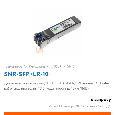
•
•
Трансиверы (SFP-модули)
k70574
SNR
SNR-SFP+LR-10
Двухволоконный модуль, SFP+ 10GBASE-LR/LW, разъем LC duplex,
рабочая длина волны 1310нм, дальность до 10км (11dB).
По запросу
Забрать 13 декабря 2026 г.
•
цена без НДС