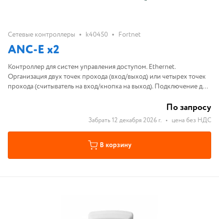
•
•
Сетевые контроллеры
k40450
Fortnet
ANC-E x2
Контроллер для систем управления доступом. Ethernet.
Организация двух точек прохода (вход/выход) или четырех точек
прохода (считыватель на вход/кнопка на выход). Подключение до
4-х считывателей/клавиатур
По запросу
Забрать 12 декабря 2026 г.
•
цена без НДС
В корзину