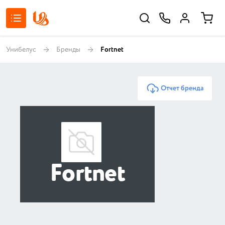
Унибелус
Бренды
Fortnet
Отчет бренда
Fortnet