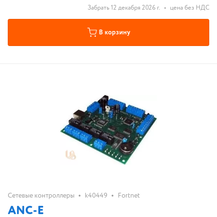
Забрать 12 декабря 2026 г.
•
цена без НДС
В корзину
•
•
Сетевые контроллеры
k40449
Fortnet
ANC-E