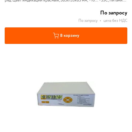
ряд. Цвет индикации красный, 385х155х65 мм, +10... +55С, питание
220В 10Вт, крепелние на DIN-рейку
По запросу
По запросу
•
цена без НДС
В корзину