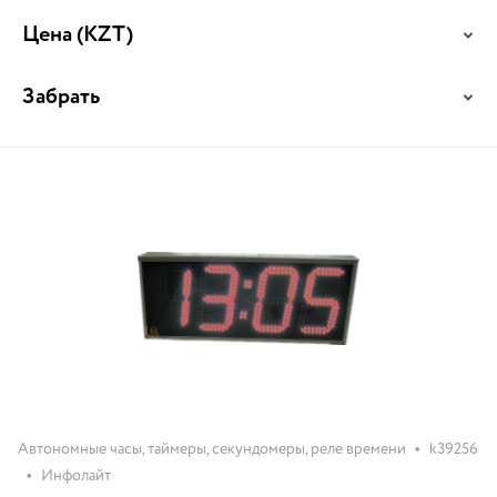
Цена
(KZT)
Забрать
•
Автономные часы, таймеры, секундомеры, реле времени
k39256
•
Инфолайт