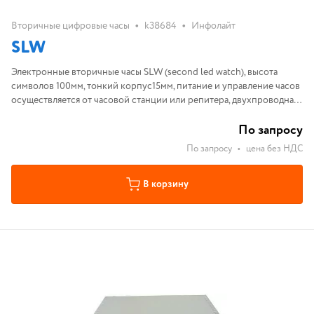
•
•
Вторичные цифровые часы
k38684
Инфолайт
SLW
Электронные вторичные часы SLW (second led watch), высота
символов 100мм, тонкий корпус15мм, питание и управление часов
осуществляется от часовой станции или репитера, двухпроводная
линия, высота цифр 100мм, 0...+50 ˚С, размеры 345×120×15мм
По запросу
По запросу
•
цена без НДС
В корзину