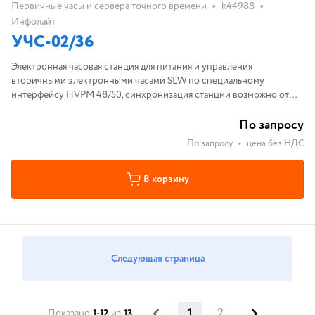
•
•
Первичные часы и сервера точного времени
k44988
Инфолайт
УЧС-02/36
Электронная часовая станция для питания и управления
вторичными электронными часами SLW по специальному
интерфейсу HVPM 48/50, синхронизация станции возможно от
GPS
По запросу
По запросу
•
цена без НДС
В корзину
Следующая страница
1
2
Показано
1-12
из
13