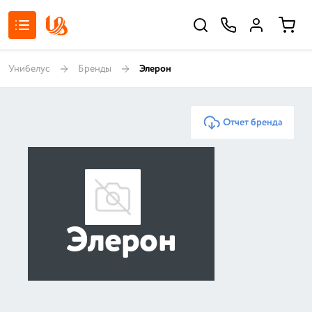
Унибелус
Бренды
Элерон
Отчет бренда
Элерон