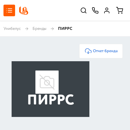
Унибелус
Бренды
ПИРРС
Отчет бренда
ПИРРС