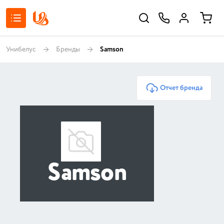
Унибелус
Бренды
Samson
Отчет бренда
Samson