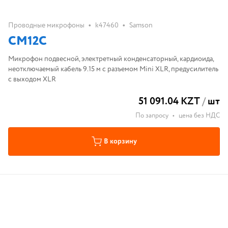
•
•
Проводные микрофоны
k47460
Samson
CM12C
Микрофон подвесной, электретный конденсаторный, кардиоида,
неотключаемый кабель 9.15 м с разъемом Mini XLR, предусилитель
с выходом XLR
51 091.04 KZT
/
шт
По запросу
•
цена без НДС
В корзину