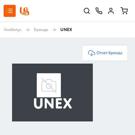
Унибелус
Бренды
UNEX
Отчет бренда
UNEX