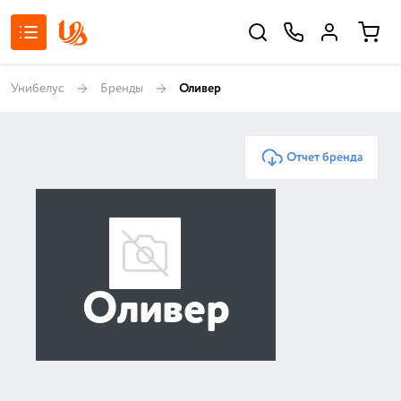
Унибелус
Бренды
Оливер
Отчет бренда
Оливер