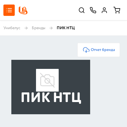
Унибелус
Бренды
ПИК НТЦ
Отчет бренда
ПИК НТЦ