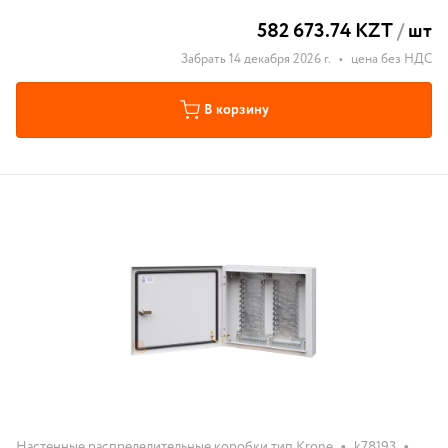
582 673.74 KZT
/
шт
Забрать 14 декабря 2026 г.
•
цена без НДС
В корзину
•
•
Настенные распределительные коробки тип Krone
k78193