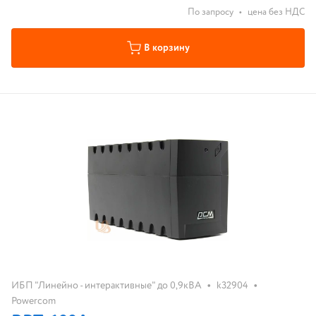
По запросу
•
цена без НДС
В корзину
•
•
ИБП "Линейно - интерактивные" до 0,9кВА
k32904
Powercom