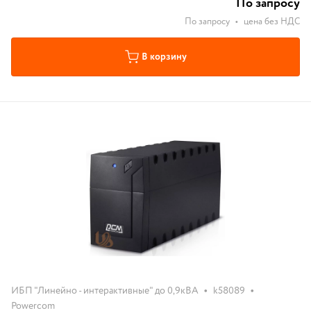
По запросу
По запросу
•
цена без НДС
В корзину
•
•
ИБП "Линейно - интерактивные" до 0,9кВА
k58089
Powercom