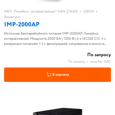
•
•
ИБП "Линейно - интерактивные" 1кВА-2,9кВА
k58124
Powercom
IMP-2000AP
Источник бесперебойного питания IMP-2000AP. Линейно-
интерактивный. Мощность 2000 ВА / 1200 Вт, 6 х IEC320 С13: 4 с
резервным питанием + 2 с фильтрацией, напряжение и емкость
батареи 24В (12В 9Ач /2)
По запросу
По запросу
•
цена без НДС
В корзину