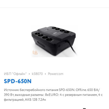
•
•
ИБП "Офлайн"
k58070
Powercom
SPD-650N
Источник бесперебойного питания SPD-650N. Offline. 650 ВА/
390 Вт, выходные разъемы: 8хEURO: 4 с резервным питанием, 4 с
фильтрацией, АКБ 12В 7.2Ач