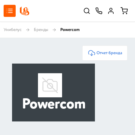
Унибелус
Бренды
Powercom
Отчет бренда
Powercom