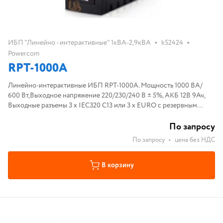
•
•
ИБП "Линейно - интерактивные" 1кВА-2,9кВА
k52424
Powercom
RPT-1000A
Линейно-интерактивные ИБП RPT-1000A. Мощность 1000 ВА/
600 Вт,Выходное напряжение 220/230/240 В ± 5%, АКБ 12В 9Ач,
Выходные разъемы 3 х IEC320 C13 или 3 х EURO с резервным
питанием, Размеры (Ш*Г*В), мм 100 х 278 х 140, Форм-фактор
Напольный (Башня)
По запросу
По запросу
•
цена без НДС
В корзину