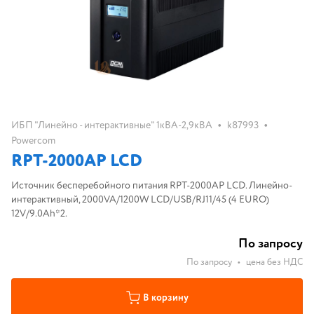
•
•
ИБП "Линейно - интерактивные" 1кВА-2,9кВА
k87993
Powercom
RPT-2000AP LCD
Источник бесперебойного питания RPT-2000AP LCD. Линейно-
интерактивный, 2000VA/1200W LCD/USB/RJ11/45 (4 EURO)
12V/9.0Ah*2.
По запросу
По запросу
•
цена без НДС
В корзину