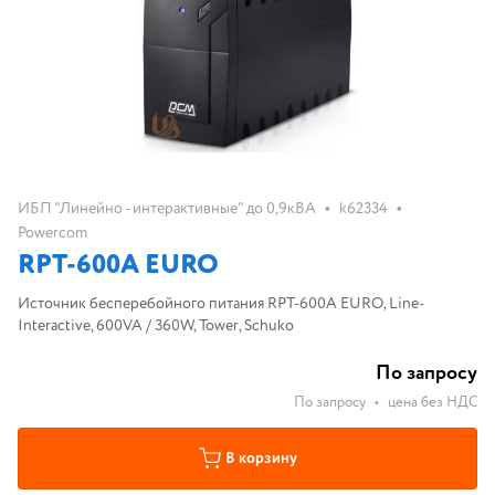
•
•
ИБП "Линейно - интерактивные" до 0,9кВА
k62334
Powercom
RPT-600A EURO
Источник бесперебойного питания RPT-600A EURO, Line-
Interactive, 600VA / 360W, Tower, Schuko
По запросу
По запросу
•
цена без НДС
В корзину