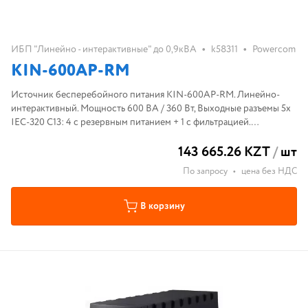
•
•
ИБП "Линейно - интерактивные" до 0,9кВА
k58311
Powercom
KIN-600AP-RM
Источник бесперебойного питания KIN-600AP-RM. Линейно-
интерактивный. Мощность 600 ВА / 360 Вт, Выходные разъемы 5х
IEC-320 С13: 4 с резервным питанием + 1 с фильтрацией.
Напряжение и емкость батареи 12 В (6В 7Ач / 2). Размеры
143 665.26 KZT
/
шт
377х362х44 (1U)
По запросу
•
цена без НДС
В корзину