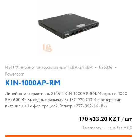
•
•
ИБП "Линейно - интерактивные" 1кВА-2,9кВА
k56336
Powercom
KIN-1000AP-RM
Линейно-интерактивный ИБП KIN-1000AP-RM. Мощность 1000
ВА/ 600 Вт. Выходные разъемы 5х IEC-320 С13: 4 с резервным
питанием + 1 с фильтрацией, Размеры 377х362х44 (1U)
170 433.20 KZT
/
шт
По запросу
•
цена без НДС