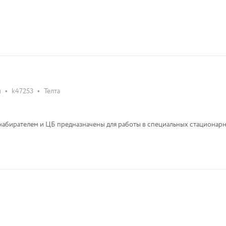
•
•
и
k47253
Телта
абирателем и ЦБ предназначены для работы в специальных стационарн