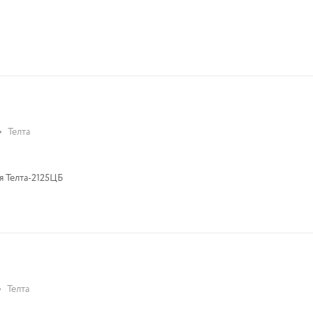
•
Телта
я Телта-2125ЦБ
•
Телта