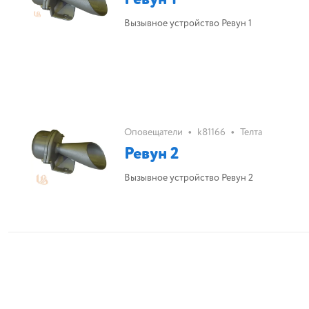
Вызывное устройство Ревун 1
•
•
Оповещатели
k81166
Телта
Ревун 2
Вызывное устройство Ревун 2