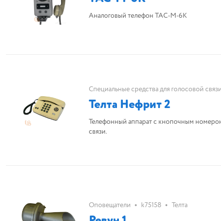
Аналоговый телефон ТАС-М-6К
Специальные средства для голосовой связ
Телта Нефрит 2
Телефонный аппарат с кнопочным номерон
связи.
•
•
Оповещатели
k75158
Телта
Ревун 1