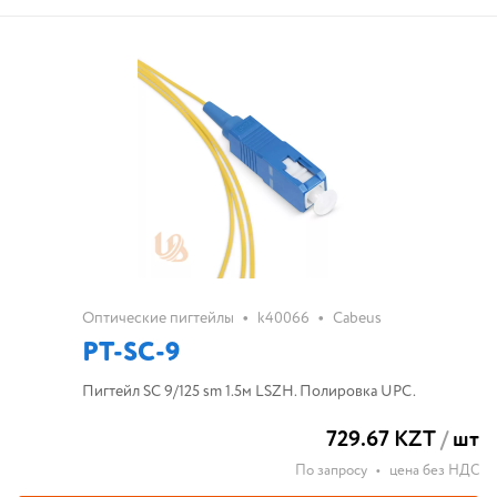
•
•
Оптические пигтейлы
k40066
Cabeus
PT-SC-9
Пигтейл SC 9/125 sm 1.5м LSZH. Полировка UPC.
729.67 KZT
/
шт
По запросу
•
цена без НДС