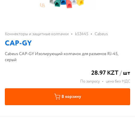
•
•
Коннекторы и защитные колпачки
k53445
Cabeus
CAP-GY
Cabeus CAP-GY Изолирующий колпачок для разъемов RJ-45,
серый
28.97 KZT
/
шт
По запросу
•
цена без НДС
В корзину