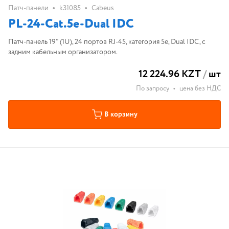
•
•
Патч-панели
k31085
Cabeus
PL-24-Cat.5e-Dual IDC
Патч-панель 19" (1U), 24 портов RJ-45, категория 5e, Dual IDC, с
задним кабельным организатором.
12 224.96 KZT
/
шт
По запросу
•
цена без НДС
В корзину