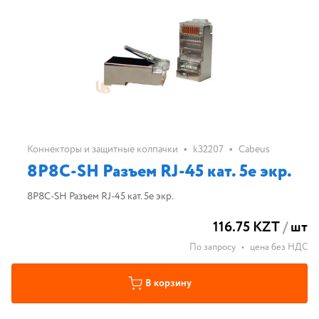
•
•
Коннекторы и защитные колпачки
k32207
Cabeus
8P8C-SH Разъем RJ-45 кат. 5e экр.
8P8C-SH Разъем RJ-45 кат. 5e экр.
116.75 KZT
/
шт
По запросу
•
цена без НДС
В корзину