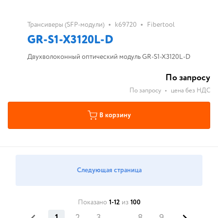
•
•
Трансиверы (SFP-модули)
k69720
Fibertool
GR-S1-X3120L-D
Двухволоконный оптический модуль GR-S1-X3120L-D
По запросу
По запросу
•
цена без НДС
В корзину
Следующая страница
Показано
1-12
из
100
1
2
3
8
9