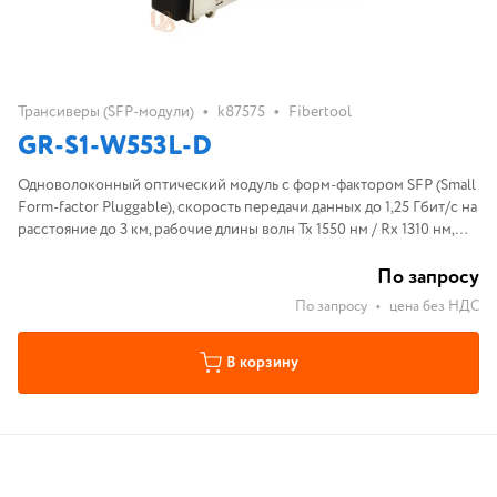
•
•
Трансиверы (SFP-модули)
k87575
Fibertool
GR-S1-W553L-D
Одноволоконный оптический модуль с форм-фактором SFP (Small
Form-factor Pluggable), скорость передачи данных до 1,25 Гбит/с на
расстояние до 3 км, рабочие длины волн Tx 1550 нм / Rx 1310 нм,
разъем LC, поддержка функции Digital Diagnostics Monitoring
По запросу
По запросу
•
цена без НДС
В корзину