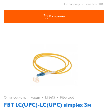
По запросу
•
цена без НДС
В корзину
•
•
Оптические патч-корды
k75415
Fibertool
FBT LC(UPC)-LC(UPC) simplex 3м