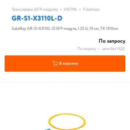
•
•
Трансиверы (SFP-модули)
k95796
Fibertool
GR-S1-X3110L-D
GateRay GR-S1-X3110L-D SFP модуль, 1.25 G, 10 км, TX 1310нм
По запросу
По запросу
•
цена без НДС
В корзину