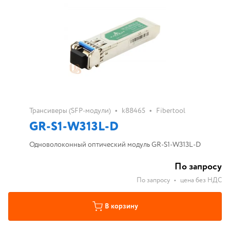
•
•
Трансиверы (SFP-модули)
k88465
Fibertool
GR-S1-W313L-D
Одноволоконный оптический модуль GR-S1-W313L-D
По запросу
По запросу
•
цена без НДС
В корзину