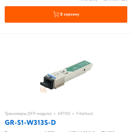
В корзину
•
•
Трансиверы (SFP-модули)
k97105
Fibertool
GR-S1-W313S-D