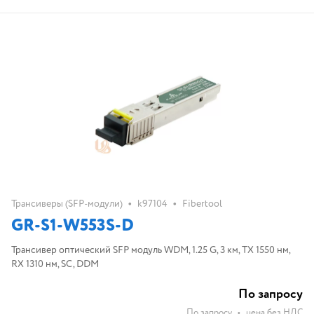
•
•
Трансиверы (SFP-модули)
k97104
Fibertool
GR-S1-W553S-D
Трансивер оптический SFP модуль WDM, 1.25 G, 3 км, TX 1550 нм,
RX 1310 нм, SC, DDM
По запросу
По запросу
•
цена без НДС