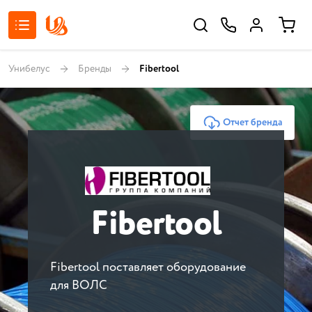
Унибелус
Бренды
Fibertool
Отчет бренда
Fibertool
Fibertool поставляет оборудование
для ВОЛС