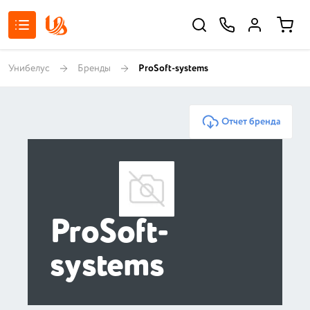
Унибелус
Бренды
ProSoft-systems
Отчет бренда
ProSoft-
systems