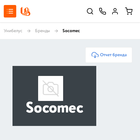
Унибелус
Бренды
Socomec
Отчет бренда
Socomec