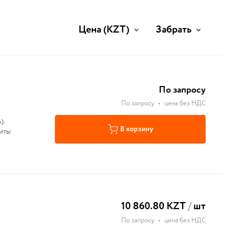
Цена
(KZT)
Забрать
По запросу
По запросу
•
цена без НДС
).
В корзину
риты
10 860.80 KZT
/
шт
По запросу
•
цена без НДС