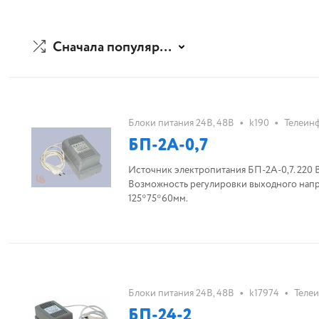
Сначала популярные
•
•
Блоки питания 24В, 48В
k190
Телеинф
БП-2А-0,7
Источник электропитания БП-2А-0,7. 220 В ±
Возможность регулировки выходного напря
125*75*60мм.
•
•
Блоки питания 24В, 48В
k17974
Телеи
БП-24-2