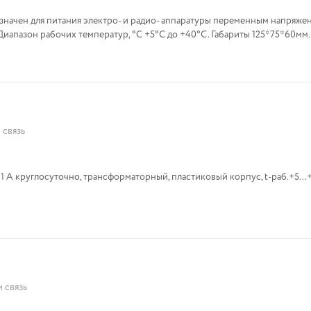
начен для питания электро- и радио- аппаратуры переменным напряжен
 Диапазон рабочих температур, °С +5°С до +40°С. Габариты 125*75*60мм.
 связь
 1 А круглосуточно, трансформаторный, пластиковый корпус, t-раб.+5...
 связь