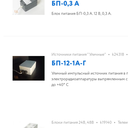
БП-0,3 А
Блок питания БП-0,3 А. 12 В, 0,3 А.
•
•
Источники питания "Уличные"
k24318
БП-12-1А-Г
Уличный импульсный источник питания в п
электрорадиоаппаратуры выпрямленным ста
до +40° С
•
•
Блоки питания 24В, 48В
k19140
Телеи