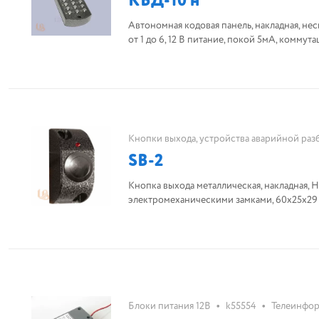
КБД-10 н
Автономная кодовая панель, накладная, не
от 1 до 6, 12 В питание, покой 5мА, комм
Кнопки выхода, устройства аварийной ра
SB-2
Кнопка выхода металлическая, накладная, 
электромеханическими замками, 6
•
•
Блоки питания 12В
k55554
Телеинфор