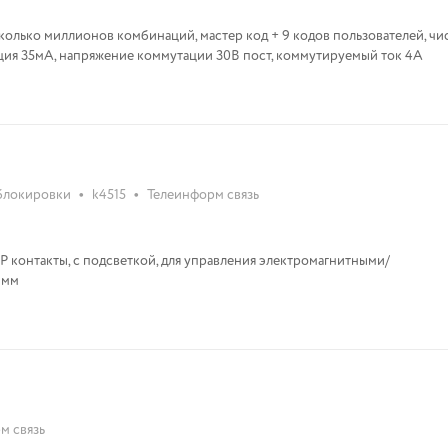
сколько миллионов комбинаций, мастер код + 9 кодов пользователей, чи
утация 35мА, напряжение коммутации 30В пост, коммутируемый ток 4А
•
•
зблокировки
k4515
Телеинформ связь
НР контакты, с подсветкой, для управления электромагнитными/
0х25х29 мм
м связь