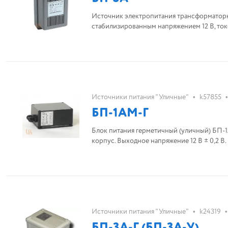
Источник электропитания трансформаторн
стабилизированным напряжением 12 В, токо
•
•
Источники питания "Уличные"
k57855
БП-1АМ-Г
Блок питания герметичный (уличный) БП-1А
•
•
Источники питания "Уличные"
k24319
БП-3А-Г (БП-3А-У)