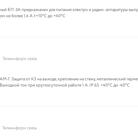
ый БП-3А предназначен для питания электро и радио- аппаратуры вы
м не более 1,4 А. t+10°С до +40°С
Телеинформ связь
М-Г. Защита от КЗ на выходе, крепление на стену, металлический герм
корпус. Выходное напряжение 12 В ± 0,2 В. Выходной ток при круглосуточной работе 1 А. IP 65. +40°С до -40°С
Телеинформ связь