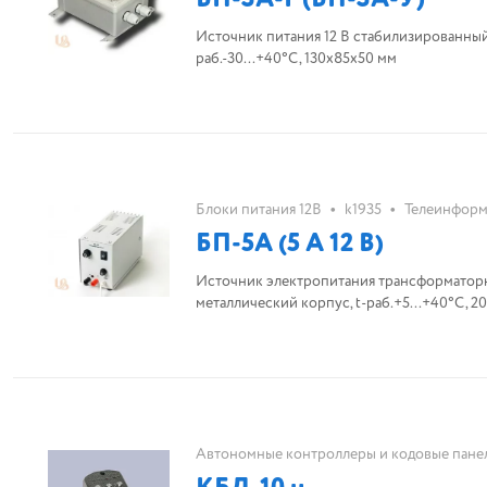
Источник питания 12 В стабилизированный,
раб.-30...+40°С, 130х85х50 мм
•
•
Блоки питания 12В
k1935
Телеинформ
БП-5А (5 А 12 В)
Источник электропитания трансформаторн
металлический корпус, t-раб.+5..
Автономные контроллеры и кодовые пане