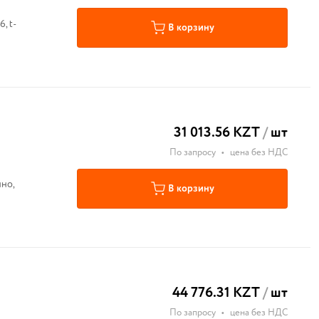
, t-
В корзину
31 013.56 KZT
/
шт
По запросу
•
цена без НДС
чно,
В корзину
44 776.31 KZT
/
шт
По запросу
•
цена без НДС