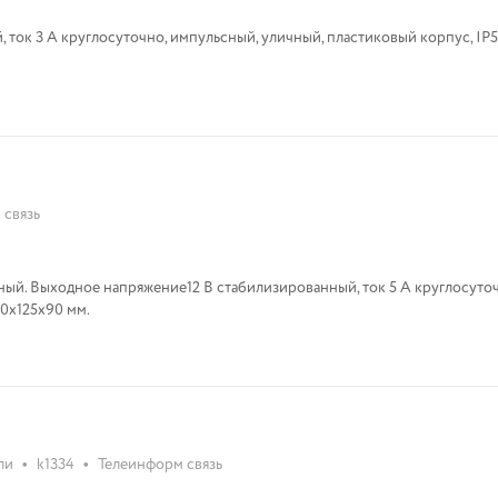
 ток 3 А круглосуточно, импульсный, уличный, пластиковый корпус, IP56
 связь
ый. Выходное напряжение12 В стабилизированный, ток 5 А круглосуто
.+40°С, 200х125х90 мм.
•
•
ли
k1334
Телеинформ связь