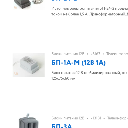
Источник электропитания БП-24-2 предназ
током не более 1,5 А.. Трансформаторный.
•
•
Блоки питания 12В
k3167
Телеинформ
БП-1А-М (12В 1А)
Блок питания 12 В стабилизированный, ток
125х75х60 мм
•
•
Блоки питания 12В
k13181
Телеинформ
БП-3А