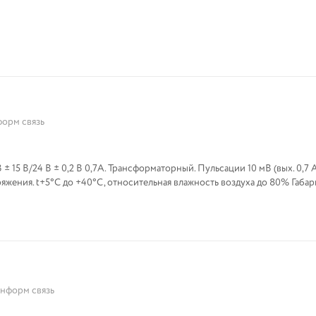
орм связь
 15 В/24 В ± 0,2 В 0,7А. Трансформаторный. Пульсации 10 мВ (вых. 0,7 А
жения. t+5°С до +40°С, относительная влажность воздуха до 80% Габа
нформ связь