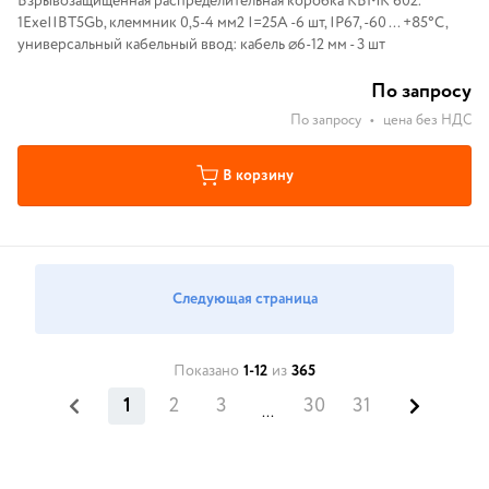
Взрывозащищенная распределительная коробка КВМК 602.
1ExeIIBT5Gb, клеммник 0,5-4 мм2 I=25А -6 шт, IP67, -60 ... +85°С,
универсальный кабельный ввод: кабель ⌀6-12 мм - 3 шт
По запросу
По запросу
•
цена без НДС
В корзину
Следующая страница
Показано
1-12
из
365
1
2
3
30
31
...