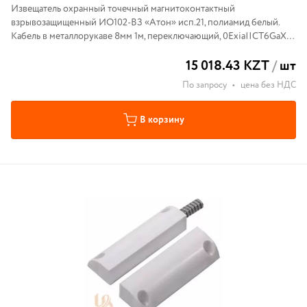
Извещатель охранный точечный магнитоконтактный
взрывозащищенный ИО102-ВЗ «Атон» исп.21, полиамид белый.
Кабель в металлорукаве 8мм 1м, переключающий, 0ExiaIICT6GaX,
IP68, расстояние срабатывания 40мм.
15 018.43 KZT
/
шт
По запросу
•
цена без НДС
В корзину