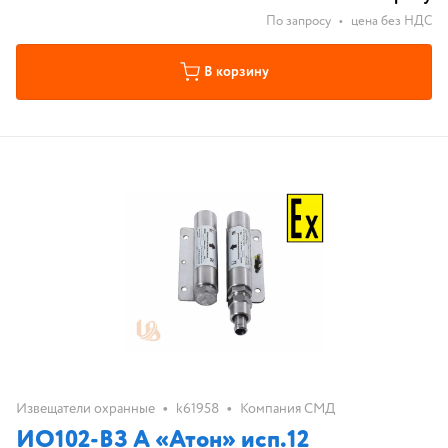
По запросу
•
цена без НДС
В корзину
•
•
Извещатели охранные
k61958
Компания СМД
ИО102-ВЗ А «Атон» исп.12