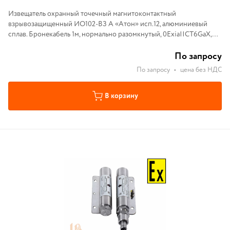
Извещатель охранный точечный магнитоконтактный
взрывозащищенный ИО102-ВЗ А «Атон» исп.12, алюминиевый
сплав. Бронекабель 1м, нормально разомкнутый, 0ExiaIICT6GaX,
IP68, расстояние срабатывания 40мм.
По запросу
По запросу
•
цена без НДС
В корзину