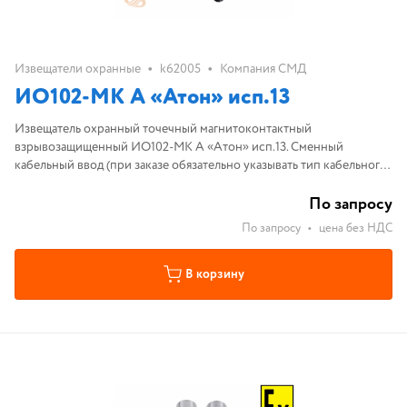
•
•
Извещатели охранные
k62005
Компания СМД
ИО102-МК А «Атон» исп.13
Извещатель охранный точечный магнитоконтактный
взрывозащищенный ИО102-МК А «Атон» исп.13. Сменный
кабельный ввод (при заказе обязательно указывать тип кабельного
ввода); НО контакт. Алюминиевый сплав, 1ExdIICT6Gb, IP67.,
расстояние срабатывания 40мм.
По запросу
По запросу
•
цена без НДС
В корзину