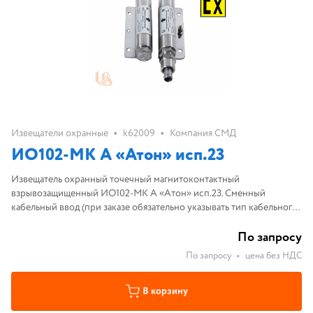
•
•
Извещатели охранные
k62009
Компания СМД
ИО102-МК А «Атон» исп.23
Извещатель охранный точечный магнитоконтактный
взрывозащищенный ИО102-МК А «Атон» исп.23. Сменный
кабельный ввод (при заказе обязательно указывать тип кабельного
ввода); переключающий. Алюминиевый сплав, 1ExdIICT6Gb, IP67.
По запросу
По запросу
•
цена без НДС
В корзину