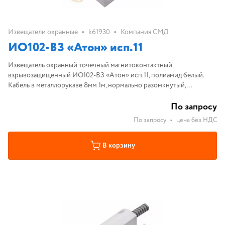
•
•
Извещатели охранные
k61930
Компания СМД
ИО102-ВЗ «Атон» исп.11
Извещатель охранный точечный магнитоконтактный
взрывозащищенный ИО102-ВЗ «Атон» исп.11, полиамид белый.
Кабель в металлорукаве 8мм 1м, нормально разомкнутый,
0ExiaIICT6GaX, IP68, расстояние срабатывания 40мм.
По запросу
По запросу
•
цена без НДС
В корзину