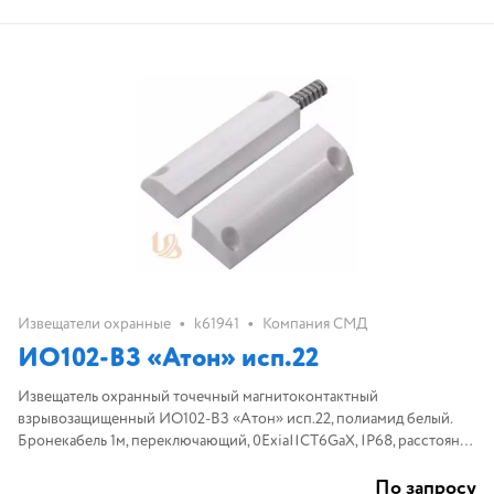
•
•
Извещатели охранные
k61941
Компания СМД
ИО102-ВЗ «Атон» исп.22
Извещатель охранный точечный магнитоконтактный
взрывозащищенный ИО102-ВЗ «Атон» исп.22, полиамид белый.
Бронекабель 1м, переключающий, 0ExiaIICT6GaX, IP68, расстояние
срабатывания 40мм.
По запросу