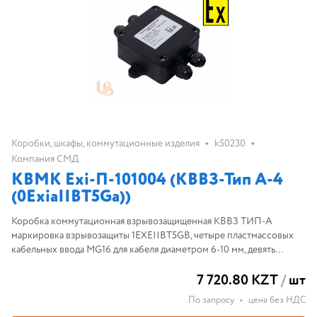
•
•
Коробки, шкафы, коммутационные изделия
k50230
Компания СМД
КВМК Exi-П-101004 (КВВЗ-Тип А-4
(0ExiaIIBT5Ga))
Коробка коммутационная взрывозащищенная КВВЗ ТИП-А
маркировка взрывозащиты 1EXEIIBT5GB, четыре пластмассовых
кабельных ввода MG16 для кабеля диаметром 6-10 мм, девять
клеммных зажимов WAGO 261
7 720.80 KZT
/
шт
По запросу
•
цена без НДС