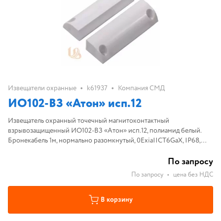
•
•
Извещатели охранные
k61937
Компания СМД
ИО102-ВЗ «Атон» исп.12
Извещатель охранный точечный магнитоконтактный
взрывозащищенный ИО102-ВЗ «Атон» исп.12, полиамид белый.
Бронекабель 1м, нормально разомкнутый, 0ExiaIICT6GaX, IP68,
расстояние срабатывания 40мм.
По запросу
По запросу
•
цена без НДС
В корзину