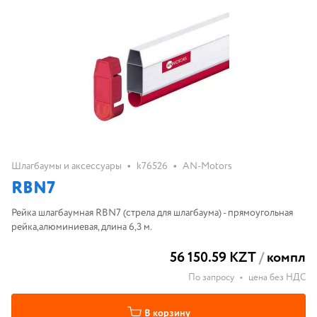
•
•
Шлагбаумы и аксессуары
k76526
AN-Motors
RBN7
Рейка шлагбаумная RBN7 (стрела для шлагбаума) - прямоугольная
рейка,алюминиевая, длина 6,3 м.
56 150.59 KZT
/
компл
По запросу
•
цена без НДС
В корзину