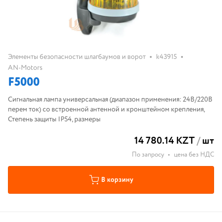
•
•
Элементы безопасности шлагбаумов и ворот
k43915
AN-Motors
F5000
Сигнальная лампа универсальная (диапазон применения: 24В/220B
перем ток) со встроенной антенной и кронштейном крепления,
Степень защиты IP54, размеры
14 780.14 KZT
/
шт
По запросу
•
цена без НДС
В корзину