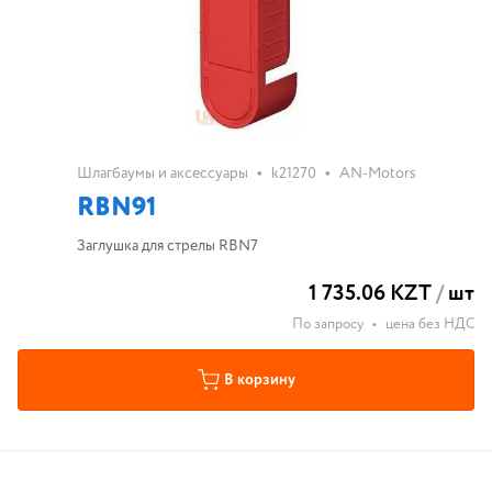
•
•
Шлагбаумы и аксессуары
k21270
AN-Motors
RBN91
Заглушка для стрелы RBN7
1 735.06 KZT
/
шт
По запросу
•
цена без НДС
В корзину