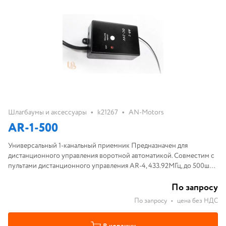
•
•
Шлагбаумы и аксессуары
k21267
AN-Motors
AR-1-500
Универсальный 1-канальный приемник Предназначен для
дистанционного управления воротной автоматикой. Совместим с
пультами дистанционного управления AR-4, 433.92МГц, до 500шт
пультов, 12В÷24В AC/DC ток 18мА, IP40, -20…+50ºС
По запросу
По запросу
•
цена без НДС