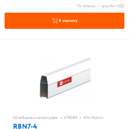
По запросу
•
цена без НДС
В корзину
•
•
Шлагбаумы и аксессуары
k78089
AN-Motors
RBN7-4