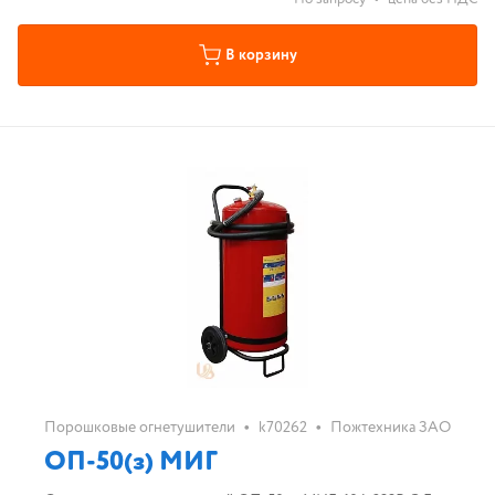
В корзину
•
•
Порошковые огнетушители
k70262
Пожтехника ЗАО
ОП-50(з) МИГ