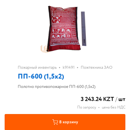
•
•
Пожарный инвентарь
k91491
Пожтехника ЗАО
ПП-600 (1,5х2)
Полотно противопожарное ПП-600 (1,5х2)
3 243.24 KZT
/
шт
По запросу
•
цена без НДС
В корзину