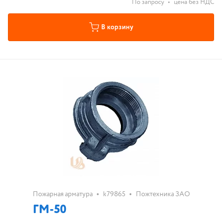
По запросу
•
цена без НДС
В корзину
•
•
Пожарная арматура
k79865
Пожтехника ЗАО
ГМ-50