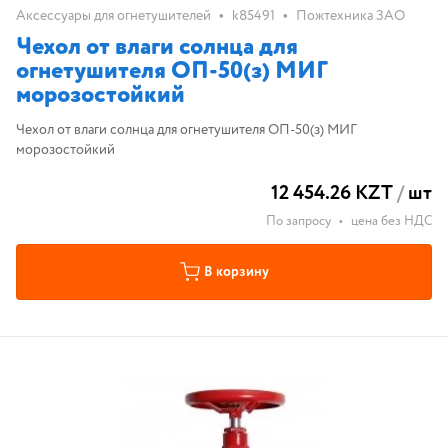
•
•
Аксессуары для огнетушителей
k85491
Пожтехника ЗАО
Чехол от влаги солнца для
огнетушителя ОП-50(з) МИГ
морозостойкий
Чехол от влаги солнца для огнетушителя ОП-50(з) МИГ
морозостойкий
12 454.26 KZT
/
шт
По запросу
•
цена без НДС
В корзину