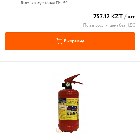
Головка муфтовая ГМ-50
757.12 KZT
/
шт
По запросу
•
цена без НДС
В корзину