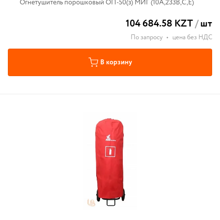
Огнетушитель порошковый ОП-50(з) МИГ (10А,233В,С,Е)
104 684.58 KZT
/
шт
По запросу
•
цена без НДС
В корзину