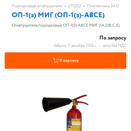
•
•
Порошковые огнетушители
k70252
Пожтехника ЗАО
ОП-1(з) МИГ (ОП-1(з)-АВСЕ)
Огнетушитель порошковый ОП-1(З) ABCE МИГ (1А,21B,С,E)
По запросу
Забрать 11 декабря 2026 г.
•
цена без НДС
В корзину