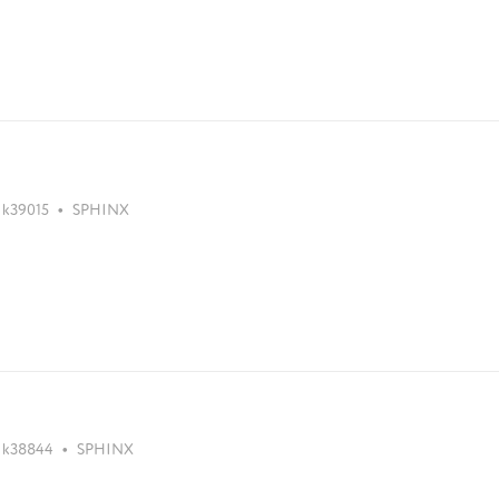
•
k39015
SPHINX
•
k38844
SPHINX