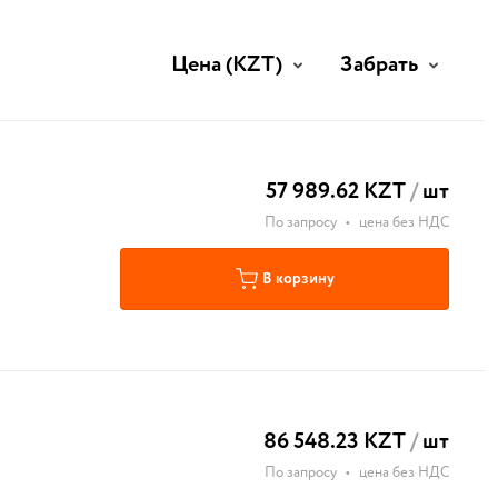
Цена
(KZT)
Забрать
57 989.62 KZT
/
шт
По запросу
•
цена без НДС
В корзину
86 548.23 KZT
/
шт
По запросу
•
цена без НДС