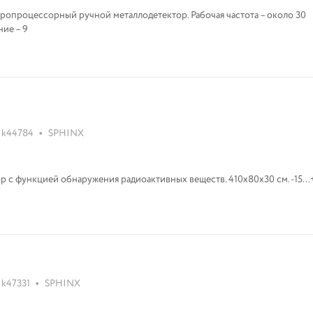
опроцессорный ручной металлодетектор. Рабочая частота – около 30
ие – 9
•
k44784
SPHINX
с функцией обнаружения радиоактивных веществ. 410x80x30 см. -15...
•
k47331
SPHINX