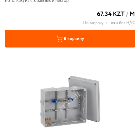
потолках) из сгораемых и несгор
67.34 KZT
/
М
По запросу
•
цена без НДС
В корзину