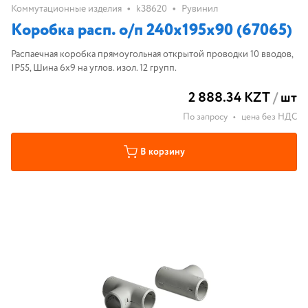
•
•
Коммутационные изделия
k38620
Рувинил
Коробка расп. о/п 240х195х90 (67065)
Распаечная коробка прямоугольная открытой проводки 10 вводов,
IP55, Шина 6х9 на углов. изол. 12 групп.
2 888.34 KZT
/
шт
По запросу
•
цена без НДС
В корзину