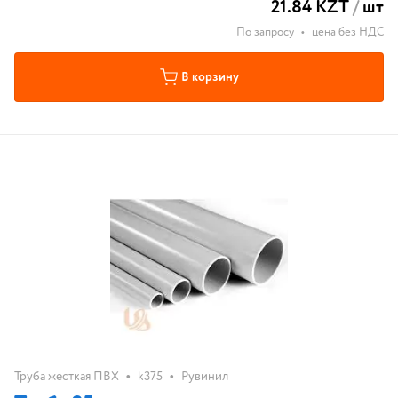
21.84 KZT
/
шт
По запросу
•
цена без НДС
В корзину
•
•
Труба жесткая ПВХ
k375
Рувинил