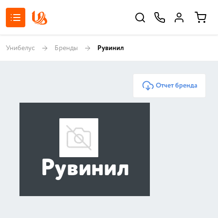
Унибелус
Бренды
Рувинил
Отчет бренда
Рувинил