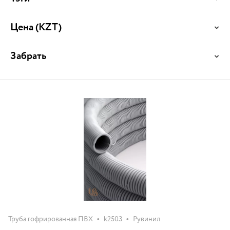
Цена
(KZT)
Забрать
•
•
Труба гофрированная ПВХ
k2503
Рувинил