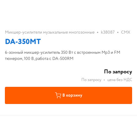
•
•
Микшер-усилители музыкальные многозонные
k38087
CMX
DA-350MT
6-зонный микшер-усилитель 350 Вт с встроенным Mp3 и FM
тюнером, 100 В, работа с DA-500RM
По запросу
По запросу
•
цена без НДС
В корзину