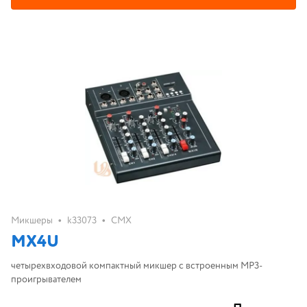
•
•
Микшеры
k33073
CMX
MX4U
четырехвходовой компактный микшер с встроенным МР3-
проигрывателем