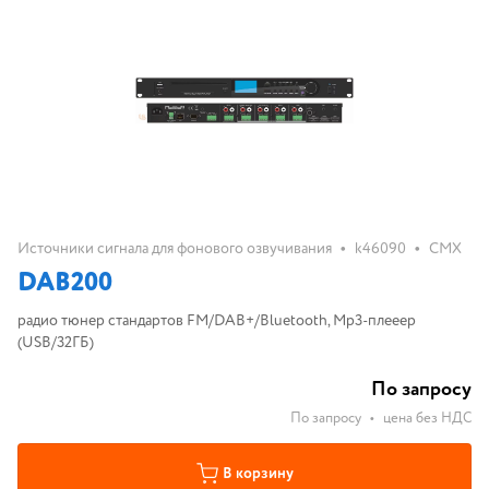
•
•
Источники сигнала для фонового озвучивания
k46090
CMX
DAB200
радио тюнер стандартов FM/DAB+/Bluetooth, Мр3-плееер
(USB/32ГБ)
По запросу
По запросу
•
цена без НДС
В корзину