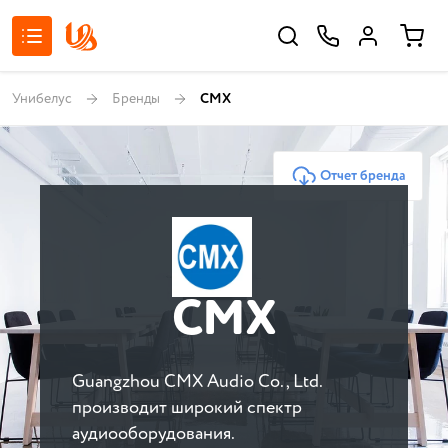
Унибелус
Бренды
CMX
Отчет бренда
CMX
Guangzhou CMX Audio Co., Ltd.
производит широкий спектр
аудиооборудования.