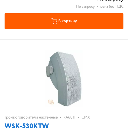
По запросу
•
цена без НДС
В корзину
•
•
Громкоговорители настенные
k46011
CMX
WSK-530KTW