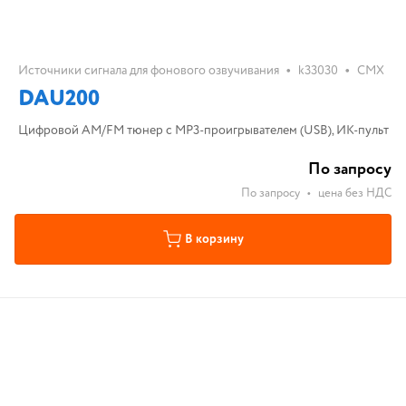
•
•
Источники сигнала для фонового озвучивания
k33030
CMX
DAU200
Цифровой AM/FM тюнер с МР3-проигрывателем (USB), ИК-пульт
По запросу
По запросу
•
цена без НДС
В корзину