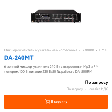
•
•
Микшер-усилители музыкальные многозонные
k38088
CMX
DA-240MT
6-зонный микшер-усилитель 240 Вт с встроенным Mp3 и FM
тюнером, 100 В, питание 230 В/50 Гц, работа с DA-500RM
По запросу
По запросу
•
цена без НДС
В корзину