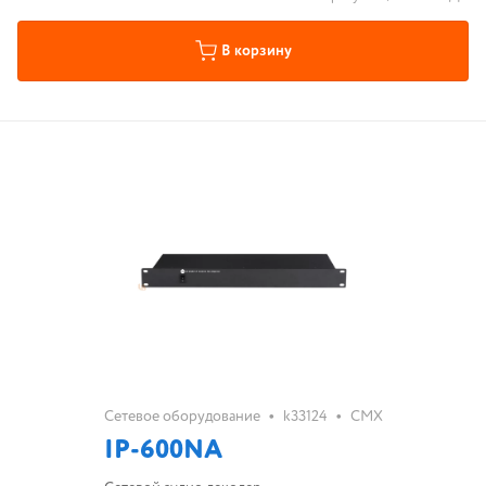
В корзину
•
•
Сетевое оборудование
k33124
CMX
IP-600NA