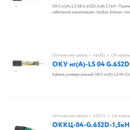
ОКУ нг(A)-LS 08 G.652D (1х8) 2,7кН - Прим
кабельной канализации, трубах, блоках, то
•
•
Оптический кабель
k61821
ОК-кабель
ОКУ нг(A)-LS 04 G.652D 
Кабель универсальный ОКУ нг(A)-LS 04 G.6
•
•
Оптический кабель
k52377
ОК-кабел
ОККЦ-04-G.652D-1,5кН