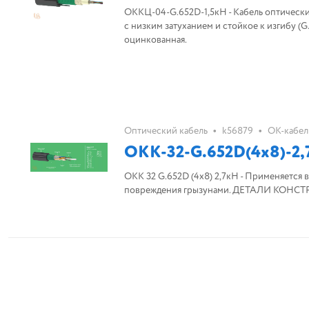
ОККЦ-04-G.652D-1,5кН - Кабель оптический магистральный. Волокон - 4. Тип волокон - 
с низким затуханием и стойкое к изгибу (G
оцинкованная.
•
•
Оптический кабель
k56879
ОК-кабел
ОКК-32-G.652D(4х8)-2,
ОКК 32 G.652D (4х8) 2,7кН - Применяется в
повреждения грызунами. ДЕТАЛИ КОНСТР