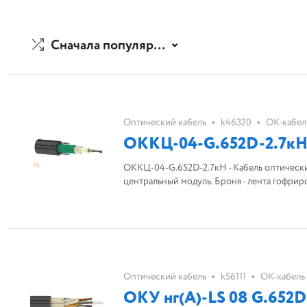
Сначала популярные
•
•
Оптический кабель
k46320
ОК-кабел
ОККЦ-04-G.652D-2.7к
ОККЦ-04-G.652D-2.7кН - Кабель оптический магистральный. Волокон - 4. Тип вол
центральный модуль. Броня - лента гофри
•
•
Оптический кабель
k56111
ОК-кабель
ОКУ нг(A)-LS 08 G.652D 