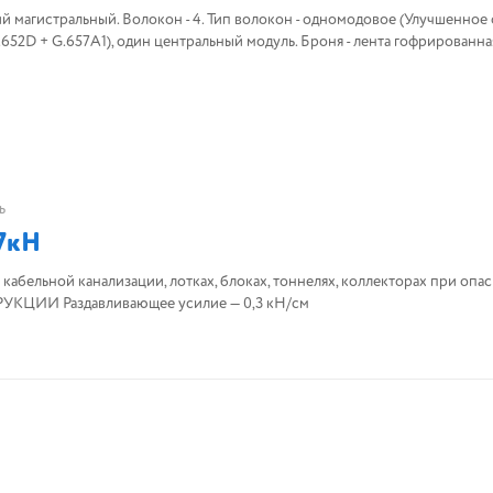
одномодовое (Улучшенное одномодовое
.652D + G.657A1), один центральный модуль. Броня - лента гофрированна
ь
7кН
 кабельной канализации, лотках, блоках, тоннелях, коллекторах при опа
УКЦИИ Раздавливающее усилие — 0,3 кН/см