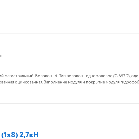
ь
Н
окон - одномодовое (G.652D), один
рованная оцинкованная. Заполнение модуля и покрытие модуля гидрофо
(1х8) 2,7кН