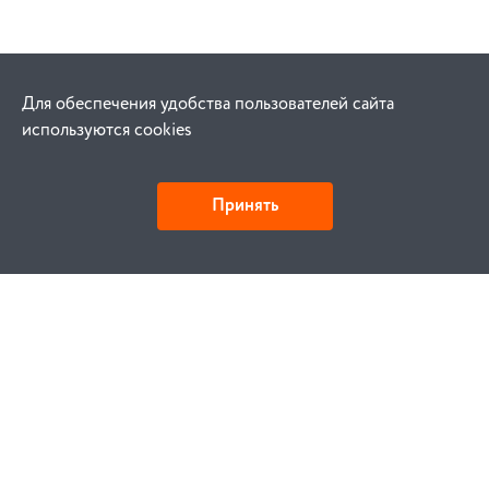
Для обеспечения удобства пользователей сайта
используются cookies
Принять
•
•
Выключатели нагрузки
k93399
EKF
ВН-99 400/400А 3P
Выключатель нагрузки ВН-99 400/400А 3P sl99-400-400
По запросу
По запросу
•
цена без НДС