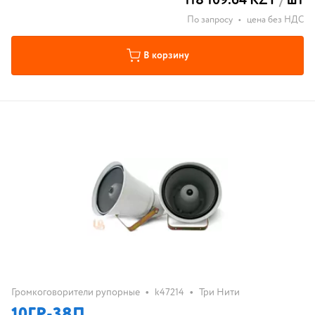
118 109.64 KZT
/
шт
По запросу
•
цена без НДС
В корзину
•
•
Громкоговорители рупорные
k47214
Три Нити
10ГР-38П