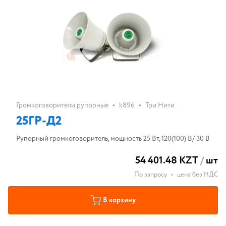
•
•
Громкоговорители рупорные
k896
Три Нити
25ГР-Д2
Рупорный громкоговоритель, мощность 25 Вт, 120(100) В/ 30 В
54 401.48 KZT
/
шт
По запросу
•
цена без НДС
В корзину