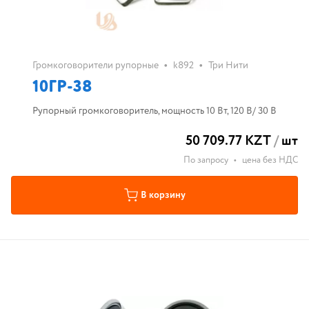
•
•
Громкоговорители рупорные
k892
Три Нити
10ГР-38
Рупорный громкоговоритель, мощность 10 Вт, 120 В/ 30 В
50 709.77 KZT
/
шт
По запросу
•
цена без НДС
В корзину