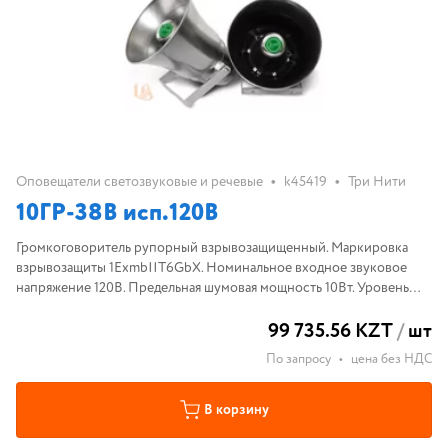
•
•
Оповещатели светозвуковые и речевые
k45419
Три Нити
10ГР-38В исп.120В
Громкоговоритель рупорный взрывозащищенный. Маркировка
взрывозащиты 1ExmbIIT6GbX. Номинальное входное звуковое
напряжение 120В. Предельная шумовая мощность 10Вт. Уровень
характеристической чувствительности в полосе частот 800-3150
99 735.56 KZT
/
шт
Гц, не менее 102дБ
По запросу
•
цена без НДС
В корзину