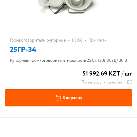
•
•
Громкоговорители рупорные
k3158
Три Нити
25ГР-34
Рупорный громкоговоритель, мощность 25 Вт, 120(100) В/ 30 В
51 992.69 KZT
/
шт
По запросу
•
цена без НДС
В корзину