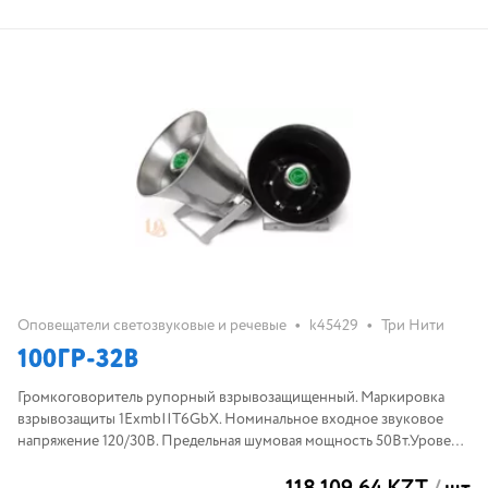
•
•
Оповещатели светозвуковые и речевые
k45429
Три Нити
100ГР-32В
Громкоговоритель рупорный взрывозащищенный. Маркировка
взрывозащиты 1ExmbIIT6GbX. Номинальное входное звуковое
напряжение 120/30В. Предельная шумовая мощность 50Вт.Уровень
характеристической чувствительности в полосе частот 800-
3150Гц, не менее 102дБ