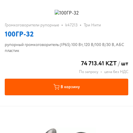
•
•
Громкоговорители рупорные
k47213
Три Нити
100ГР-32
рупорный громкоговоритель (IP65) 100 Вт, 120 В/100 В/30 В, АБС
пластик
74 713.41 KZT
/
шт
По запросу
•
цена без НДС
В корзину