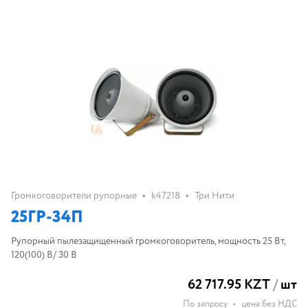
•
•
Громкоговорители рупорные
k47218
Три Нити
25ГР-34П
Рупорный пылезащищенный громкоговоритель, мощность 25 Вт,
120(100) В/ 30 В
62 717.95 KZT
/
шт
По запросу
•
цена без НДС