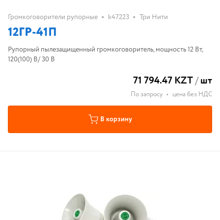
•
•
Громкоговорители рупорные
k47223
Три Нити
12ГР-41П
Рупорный пылезащищенный громкоговоритель, мощность 12 Вт,
120(100) В/ 30 В
71 794.47 KZT
/
шт
По запросу
•
цена без НДС
В корзину