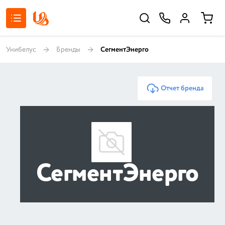
Унибелус
Бренды
СегментЭнерго
Отчет бренда
СегментЭнерго