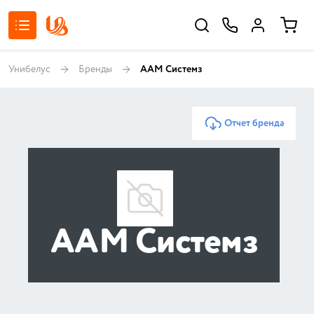
Унибелус
Бренды
ААМ Системз
Отчет бренда
ААМ Системз