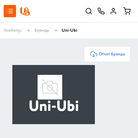
Унибелус
Бренды
Uni-Ubi
Отчет бренда
Uni-Ubi