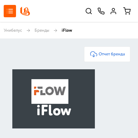
Унибелус
Бренды
iFlow
Отчет бренда
iFlow