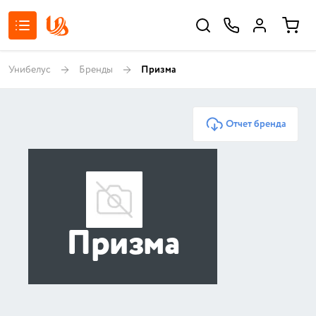
Унибелус
Бренды
Призма
Отчет бренда
Призма